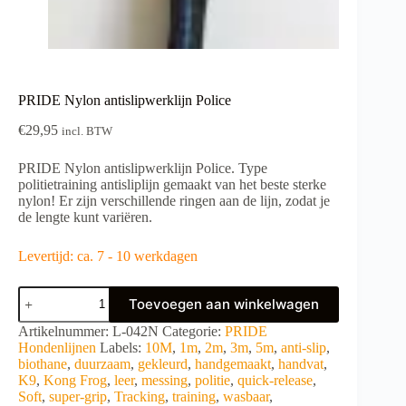
PRIDE Nylon antislipwerklijn Police
€
29,95
incl. BTW
PRIDE Nylon antislipwerklijn Police. Type
politietraining antisliplijn gemaakt van het beste sterke
nylon! Er zijn verschillende ringen aan de lijn, zodat je
de lengte kunt variëren.
Levertijd: ca. 7 - 10 werkdagen
PRIDE
Toevoegen aan winkelwagen
Nylon
antislipwerklijn
A
Artikelnummer:
L-042N
Categorie:
PRIDE
Police
l
Hondenlijnen
Labels:
10M
,
1m
,
2m
,
3m
,
5m
,
anti-slip
,
aantal
t
biothane
,
duurzaam
,
gekleurd
,
handgemaakt
,
handvat
,
e
K9
,
Kong Frog
,
leer
,
messing
,
politie
,
quick-release
,
r
Soft
,
super-grip
,
Tracking
,
training
,
wasbaar
,