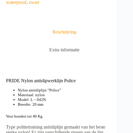
n
waterproof
,
zwart
a
t
i
v
e
Beschrijving
:
Extra informatie
PRIDE Nylon antislipwerklijn Police
Nylon antisliplijn “Police”
Materiaal: nylon
Model: L – 042N
Breedte: 20 mm
Voor honden tot 40 Kg.
Type politietraining antisliplijn gemaakt van het beste
sterke nylon! Er zijn verschillende ringen aan de lijn,