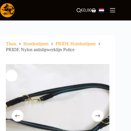
Ga
naar
€
0,00
Winkelwagen
de
inhoud
Thuis
Hondenlijnen
PRIDE Hondenlijnen
PRIDE Nylon antislipwerklijn Police