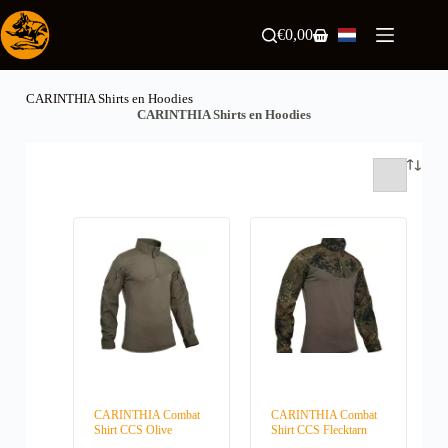
Ga
naar
€
0,00
Winkelwagen
de
inhoud
CARINTHIA Shirts en Hoodies
CARINTHIA Shirts en Hoodies
CARINTHIA Combat
CARINTHIA Combat
Shirt CCS Olive
Shirt CCS Flecktarn