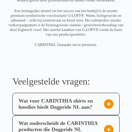
worden getest door professionals en samen verder ontwikkeld.
t
t
r
r
.
.
h
h
d
d
D
D
e
e
Een belangrijke sleutel tot het succes van het bedrijf is de unieke
e
e
e
e
e
e
premium synthetische vezelisolatie G-LOFT®. Warm, lichtgewicht en
n
n
z
z
f
f
ademend – zelfs bij extreem nat en koud weer. Het onbeperkte unieke
o
o
e
e
t
t
verkoopargument is de buitengewone warmte / gewichtsverhouding van
p
p
o
o
m
m
deze hightech vezel. Het unieke karakter van G-LOFT® vormt de basis
d
d
p
p
e
e
van ons productportfolio.
e
e
t
t
e
e
p
p
i
i
r
r
CARINTHIA. Gemaakt om te presteren.
r
r
e
e
d
d
o
o
k
k
e
e
d
d
a
a
r
r
u
u
n
n
e
e
c
c
g
g
v
v
t
t
e
e
a
a
p
p
k
k
r
r
a
a
Veelgestelde vragen:
o
o
i
i
g
g
z
z
a
a
i
i
e
e
t
t
n
n
n
n
i
i
a
a
w
w
Wat voor CARINTHIA shirts en
e
e
o
o
s
s
hoodies biedt Dogpride NL aan?
r
r
.
.
d
d
Dogpride NL biedt een selectie van hoogwaardige
D
D
e
e
e
e
CARINTHIA shirts en hoodies, ontworpen voor
n
n
Wat onderscheidt de CARINTHIA
z
z
o
o
optimale prestaties. Het assortiment omvat onder
e
e
producten die Dogpride NL
p
p