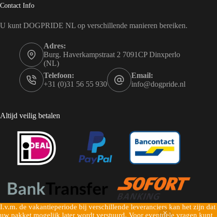
Contact Info
U kunt DOGPRIDE NL op verschillende manieren bereiken.
Adres:
Burg. Haverkampstraat 2 7091CP Dinxperlo
(NL)
Telefoon:
Email:
+31 (0)31 56 55 930
info@dogpride.nl
Altijd veilig betalen
I.v.m. de vakantieperiode bij verschillende leveranciers kan het zijn dat
Copyright © 2026 Dogpride NL - Mogelijk gemaakt door
uw pakket mogelijk later wordt verstuurd. Voor eventuele vragen kunt