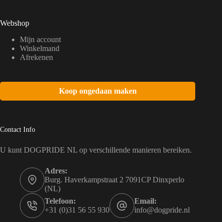
Webshop
Mijn account
Winkelmand
Afrekenen
Koop ongedaan maken
Contact Info
U kunt DOGPRIDE NL op verschillende manieren bereiken.
Adres:
Burg. Haverkampstraat 2 7091CP Dinxperlo
(NL)
Telefoon:
Email:
+31 (0)31 56 55 930
info@dogpride.nl