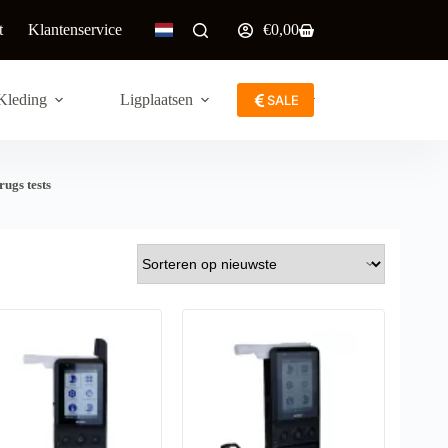
t
Klantenservice
€
0,00
Winkelwagen
Kleding
Ligplaatsen
Meer
SALE
ugs tests