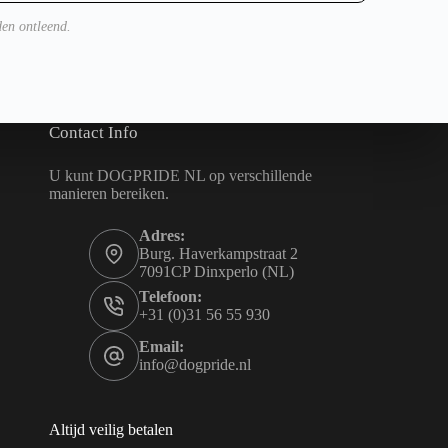
eiligheid en ondersteunt organisaties bij het
erbare meetresultaten, waardoor de afhankelijkheid van
en ontleend.
logie zorgt voor consistentie en nauwkeurigheid bij
organisaties bij het handhaven van hoge
ldoen aan de gestelde alertheids- en
Contact Info
U kunt DOGPRIDE NL op verschillende
manieren bereiken.
Adres:
Burg. Haverkampstraat 2
7091CP Dinxperlo (NL)
Telefoon:
+31 (0)31 56 55 930
Email:
info@dogpride.nl
Altijd veilig betalen