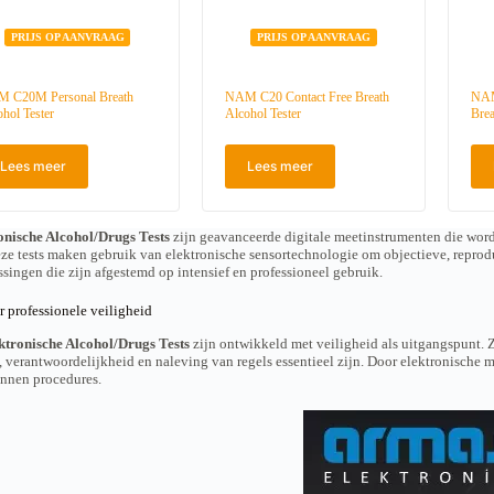
0
t
PRIJS OP AANVRAAG
PRIJS OP AANVRAAG
o
t
€
1
 C20M Personal Breath
NAM C20 Contact Free Breath
NAM
.
ohol Tester
Alcohol Tester
Brea
6
5
0
Lees meer
Lees meer
,
0
0
ische Alcohol/Drugs Tests
zijn geavanceerde digitale meetinstrumenten die word
e tests maken gebruik van elektronische sensortechnologie om objectieve, repro
singen die zijn afgestemd op intensief en professioneel gebruik.
 professionele veiligheid
ronische Alcohol/Drugs Tests
zijn ontwikkeld met veiligheid als uitgangspunt. Ze
, verantwoordelijkheid en naleving van regels essentieel zijn. Door elektronische 
innen procedures.