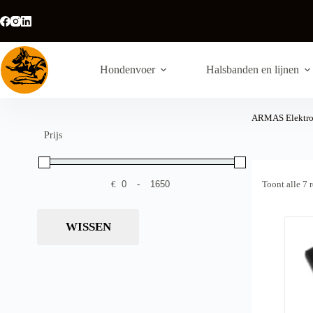
Ga
naar
de
inhoud
Hondenvoer
Halsbanden en lijnen
ARMAS Elektron
Prijs
€
-
Toont alle 7 
Minimale prijs
Maximale prijs
WISSEN