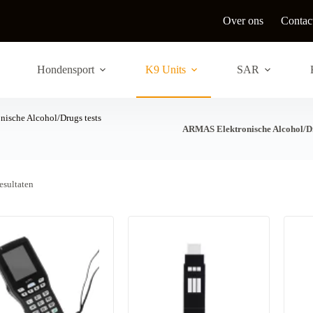
Over ons
Contac
Hondensport
K9 Units
SAR
ische Alcohol/Drugs tests
ARMAS Elektronische Alcohol/Dr
G
resultaten
e
s
o
r
t
e
e
r
d
o
p