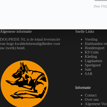
n
a
betro
conte
Deze FAQ 
handh
subje
elke 
veili
veran
Algemene informatie
Snelle Links
DOGPRIDE NL is de totaal leverancier
Voeding
van hoge kwaliteitsbenodigdheden voor
Halsbanden en 
uw (werk) hond.
Hondensport
K9 Units
Kleding
Ligplaatsen
Speelgoed
Sale
SAR
Informatie
Contact
Over ons
Algemene Voo