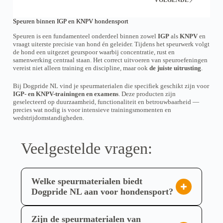
.
.
D
D
e
e
Speuren binnen IGP en KNPV hondensport
z
z
e
e
Speuren is een fundamenteel onderdeel binnen zowel
IGP
als
KNPV
en
o
o
vraagt uiterste precisie van hond én geleider. Tijdens het speurwerk volgt
p
p
de hond een uitgezet geurspoor waarbij concentratie, rust en
t
t
samenwerking centraal staan. Het correct uitvoeren van speuroefeningen
i
i
vereist niet alleen training en discipline, maar ook
de juiste uitrusting
.
e
e
k
k
Bij Dogpride NL vind je speurmaterialen die specifiek geschikt zijn voor
a
a
IGP- en KNPV-trainingen en examens
. Deze producten zijn
n
n
geselecteerd op duurzaamheid, functionaliteit en betrouwbaarheid —
g
g
precies wat nodig is voor intensieve trainingsmomenten en
e
e
wedstrijdomstandigheden.
k
k
o
o
z
z
Veelgestelde vragen:
e
e
n
n
w
w
o
o
r
r
Welke speurmaterialen biedt
d
d
Dogpride NL aan voor hondensport?
e
e
n
n
Dogpride NL biedt een breed scala aan
o
o
speurmaterialen die essentieel zijn voor
Zijn de speurmaterialen van
p
p