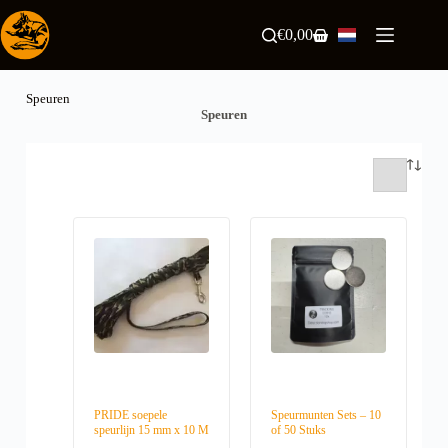
Ga
naar
€
0,00
Winkelwagen
de
inhoud
Speuren
Speuren
PRIDE soepele
Speurmunten Sets – 10
speurlijn 15 mm x 10 M
of 50 Stuks