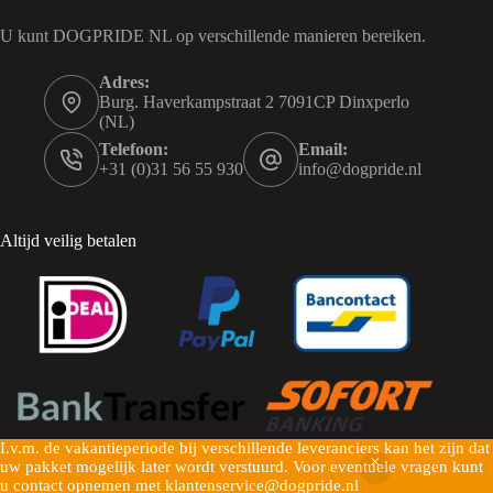
U kunt DOGPRIDE NL op verschillende manieren bereiken.
Adres:
Burg. Haverkampstraat 2 7091CP Dinxperlo
(NL)
Telefoon:
Email:
+31 (0)31 56 55 930
info@dogpride.nl
Altijd veilig betalen
I.v.m. de vakantieperiode bij verschillende leveranciers kan het zijn dat
Copyright © 2026 Dogpride NL - Mogelijk gemaakt door
uw pakket mogelijk later wordt verstuurd. Voor eventuele vragen kunt
Pulsief
u contact opnemen met klantenservice@dogpride.nl