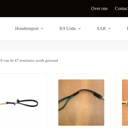
Over ons
Contac
Hondensport
K9 Units
SAR
G
20 van de 47 resultaten wordt getoond
e
s
o
r
t
e
e
r
d
o
p
n
i
e