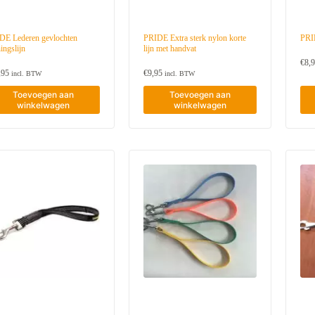
u
w
s
t
DE Lederen gevlochten
PRIDE Extra sterk nylon korte
PRID
e
ningslijn
lijn met handvat
€
8,
,95
€
9,95
incl. BTW
incl. BTW
Toevoegen aan
Toevoegen aan
winkelwagen
winkelwagen