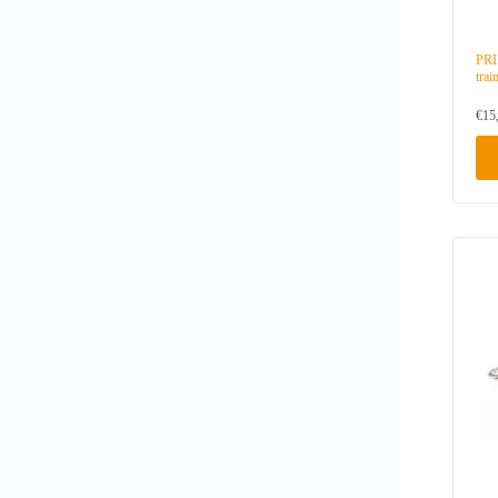
PRI
trai
€
15