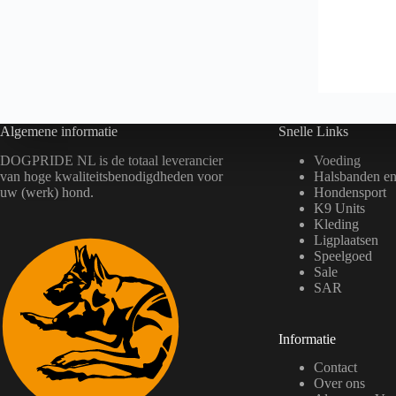
o
d
u
c
t
h
e
e
f
Algemene informatie
Snelle Links
t
m
DOGPRIDE NL is de totaal leverancier
Voeding
e
van hoge kwaliteitsbenodigdheden voor
Halsbanden en 
e
uw (werk) hond.
Hondensport
r
K9 Units
d
Kleding
e
Ligplaatsen
r
e
Speelgoed
v
Sale
a
SAR
r
i
a
Informatie
t
i
Contact
e
s
Over ons
.