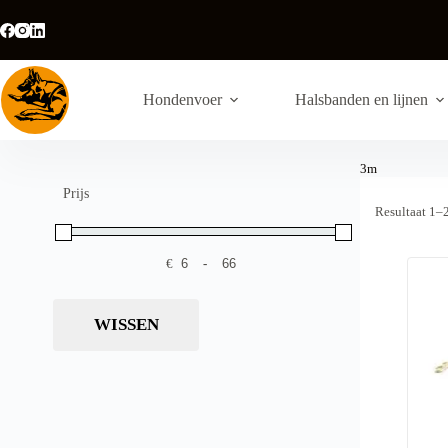
Ga
naar
de
inhoud
Hondenvoer
Halsbanden en lijnen
3m
Prijs
Resultaat 1–
€
-
Minimale prijs
Maximale prijs
WISSEN