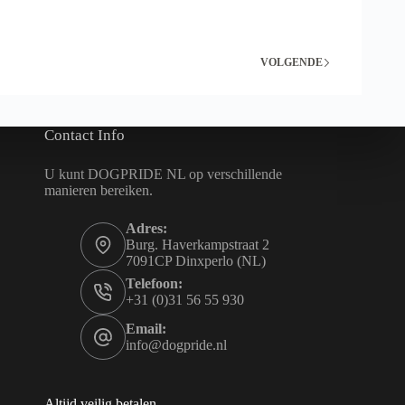
o
d
u
c
VOLGENDE
t
h
e
e
f
Contact Info
t
m
U kunt DOGPRIDE NL op verschillende
e
e
manieren bereiken.
r
d
Adres:
e
Burg. Haverkampstraat 2
r
7091CP Dinxperlo (NL)
e
v
Telefoon:
a
+31 (0)31 56 55 930
r
i
Email:
a
info@dogpride.nl
t
i
e
s
Altijd veilig betalen
.