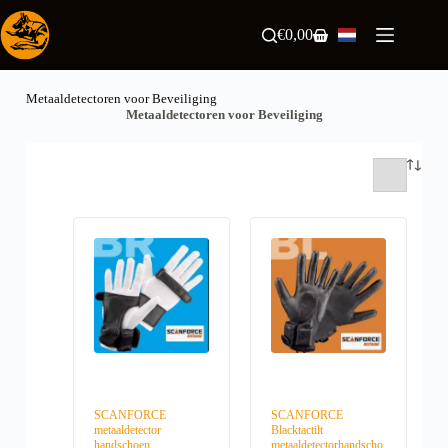
Ga
naar
€
0,00
Winkelwagen
de
inhoud
Metaaldetectoren voor Beveiliging
Metaaldetectoren voor Beveiliging
SCANFORCE
SCANFORCE
metaaldetector
Blacktactilt
handschoen
metaaldetectorhandscho