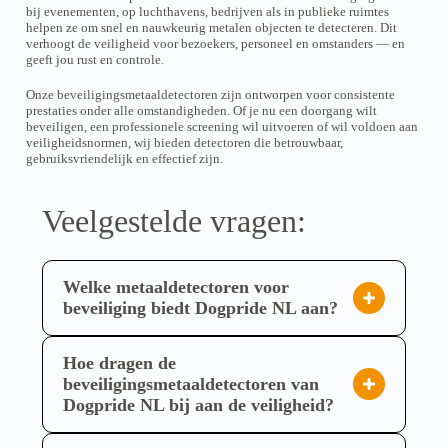
e
e
bij evenementen, op luchthavens, bedrijven als in publieke ruimtes
n
n
helpen ze om snel en nauwkeurig metalen objecten te detecteren. Dit
o
o
verhoogt de veiligheid voor bezoekers, personeel en omstanders — en
p
p
geeft jou rust en controle.
d
d
e
e
Onze beveiligingsmetaaldetectoren zijn ontworpen voor consistente
p
p
prestaties onder alle omstandigheden. Of je nu een doorgang wilt
r
r
beveiligen, een professionele screening wil uitvoeren of wil voldoen aan
o
o
veiligheidsnormen, wij bieden detectoren die betrouwbaar,
d
d
gebruiksvriendelijk en effectief zijn.
u
u
c
c
t
t
Veelgestelde vragen:
p
p
a
a
g
g
i
i
n
n
Welke metaaldetectoren voor
a
a
beveiliging biedt Dogpride NL aan?
Dogpride NL biedt een gespecialiseerd assortiment
metaaldetectoren voor diverse
Hoe dragen de
beveiligingsbehoeften. Dit omvat de
beveiligingsmetaaldetectoren van
Dogpride NL bij aan de veiligheid?
SCANFORCE metaaldetector handschoenen in
De beveiligingsmetaaldetectoren van Dogpride NL
verschillende varianten, die een discrete en