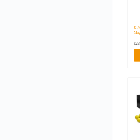
K-9
Mag
€
29