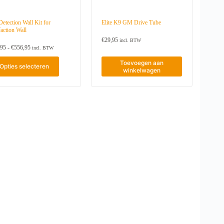
etection Wall Kit for
Elite K9 GM Drive Tube
action Wall
€
29,95
incl. BTW
P
,95
-
€
556,95
incl. BTW
r
i
Toevoegen aan
Opties selecteren
j
winkelwagen
s
k
l
a
s
s
e
:
€
7
9
,
9
5
t
o
t
€
5
5