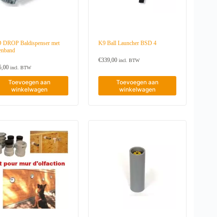
 DROP Baldispenser met
K9 Ball Launcher BSD 4
tenband
€
339,00
incl. BTW
5,00
incl. BTW
Toevoegen aan
Toevoegen aan
winkelwagen
winkelwagen