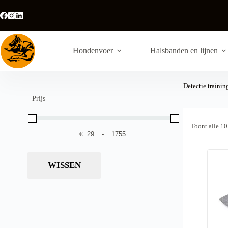
Ga
naar
de
inhoud
Hondenvoer
Halsbanden en lijnen
Detectie trainin
Prijs
Toont alle 10
€
-
Minimale prijs
Maximale prijs
WISSEN