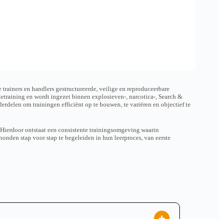
6
,
9
5
rainers en handlers gestructureerde, veilige en reproduceerbare
training en wordt ingezet binnen explosieven-, narcotica-, Search &
derdelen om trainingen efficiënt op te bouwen, te variëren en objectief te
 Hierdoor ontstaat een consistente trainingsomgeving waarin
onden stap voor stap te begeleiden in hun leerproces, van eerste