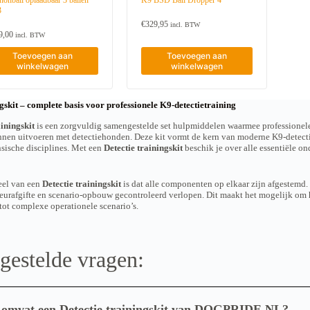
nonball oplaadbaar 3 ballen
K9 BSD Ball Dropper 4
e
r
3
k
e
€
329,95
o
incl. BTW
v
9,00
z
incl. BTW
a
e
r
Toevoegen aan
Toevoegen aan
n
i
winkelwagen
winkelwagen
w
a
o
t
r
i
d
e
ngskit – complete basis voor professionele K9-detectietraining
e
s
n
ainingskit
is een zorgvuldig samengestelde set hulpmiddelen waarmee professionele t
.
o
nnen uitvoeren met detectiehonden. Deze kit vormt de kern van moderne K9-detectie
D
p
nsische disciplines. Met een
Detectie trainingskit
beschik je over alle essentiële on
e
d
z
e
e
p
o
eel van een
Detectie trainingskit
is dat alle componenten op elkaar zijn afgestemd.
r
p
eurafgifte en scenario-opbouw gecontroleerd verlopen. Dit maakt het mogelijk om h
o
t
tot complexe operationele scenario’s.
d
i
u
e
c
k
t
a
gestelde vragen:
p
n
a
g
g
e
i
k
n
o
omvat een Detectie trainingskit van DOGPRIDE NL?