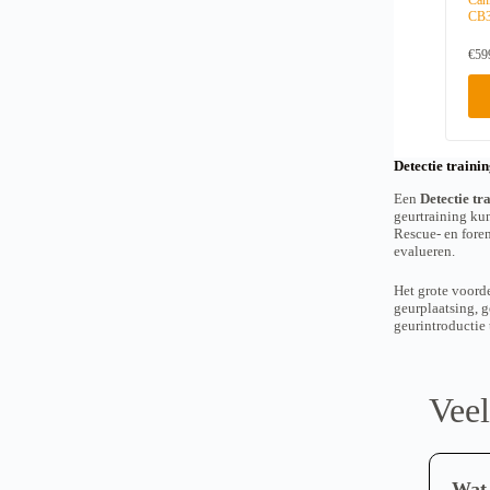
Can
CB
€
59
Detectie traini
Een
Detectie tr
geurtraining ku
Rescue- en fore
evalueren.
Het grote voord
geurplaatsing, g
geurintroductie 
Veel
Wat 