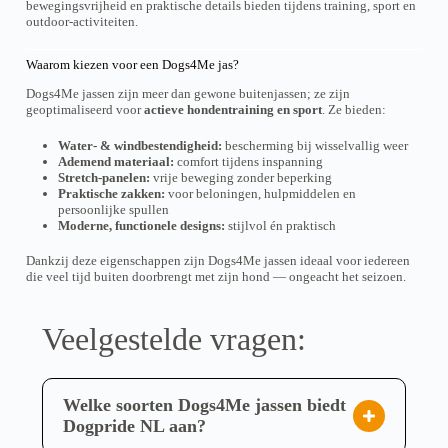
o
o
i
i
bewegingsvrijheid en praktische details bieden tijdens training, sport en
e
e
€
o
d
d
e
e
outdoor-activiteiten.
e
e
1
t
u
u
k
k
r
r
0
€
c
c
a
a
d
d
2
1
Waarom kiezen voor een Dogs4Me jas?
t
t
n
n
e
,
e
1
p
p
g
g
4
8
r
r
Dogs4Me jassen zijn meer dan gewone buitenjassen; ze zijn
a
a
e
e
5
,
e
e
geoptimaliseerd voor
actieve hondentraining en sport
. Ze bieden:
g
g
k
k
4
v
v
i
i
5
o
o
a
a
n
n
Water- & windbestendigheid:
bescherming bij wisselvallig weer
z
z
r
r
a
a
Ademend materiaal:
comfort tijdens inspanning
e
e
i
i
Stretch-panelen:
vrije beweging zonder beperking
n
n
a
a
Praktische zakken:
voor beloningen, hulpmiddelen en
w
w
t
t
persoonlijke spullen
o
o
i
i
Moderne, functionele designs:
stijlvol én praktisch
r
r
e
e
d
d
s
s
e
e
Dankzij deze eigenschappen zijn Dogs4Me jassen ideaal voor iedereen
.
.
n
n
die veel tijd buiten doorbrengt met zijn hond — ongeacht het seizoen.
D
D
o
o
e
e
p
p
z
z
d
d
e
e
Veelgestelde vragen:
e
e
o
o
p
p
p
p
r
r
t
t
o
o
i
i
Welke soorten Dogs4Me jassen biedt
d
d
e
e
u
u
k
k
Dogpride NL aan?
c
c
a
a