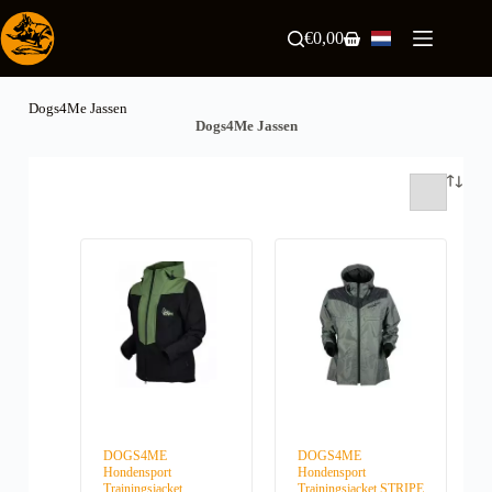
Ga
naar
€
0,00
Winkelwagen
de
inhoud
Dogs4Me Jassen
Dogs4Me Jassen
DOGS4ME
DOGS4ME
Hondensport
Hondensport
Trainingsjacket
Trainingsjacket STRIPE