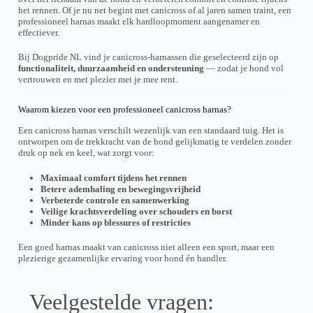
h
n
n
het rennen. Of je nu net begint met canicross of al jaren samen traint, een
D
D
e
o
o
professioneel harnas maakt elk hardloopmoment aangenamer en
e
e
e
p
p
effectiever.
z
z
f
d
d
e
e
t
e
e
o
o
Bij Dogpride NL vind je canicross-harnassen die geselecteerd zijn op
m
p
p
p
p
functionaliteit, duurzaamheid en ondersteuning
— zodat je hond vol
e
r
r
t
t
vertrouwen en met plezier met je mee rent.
e
o
o
i
i
r
d
d
e
e
d
u
u
Waarom kiezen voor een professioneel canicross harnas?
k
k
e
c
c
a
a
r
Een canicross harnas verschilt wezenlijk van een standaard tuig. Het is
t
t
n
n
e
ontworpen om de trekkracht van de hond gelijkmatig te verdelen zonder
p
p
g
g
v
druk op nek en keel, wat zorgt voor:
a
a
e
e
a
g
g
k
k
r
i
i
Maximaal comfort tijdens het rennen
o
o
i
n
n
Betere ademhaling en bewegingsvrijheid
z
z
a
a
a
Verbeterde controle en samenwerking
e
e
t
Veilige krachtsverdeling over schouders en borst
n
n
i
Minder kans op blessures of restricties
w
w
e
o
o
s
r
r
Een goed harnas maakt van canicross niet alleen een sport, maar een
.
d
d
plezierige gezamenlijke ervaring voor hond én handler.
D
e
e
e
n
n
z
o
o
e
Veelgestelde vragen:
p
p
o
d
d