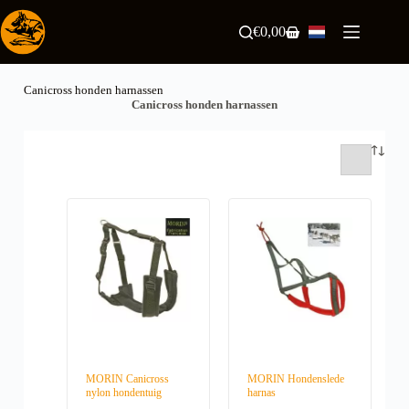
Ga
naar
€
0,00
Winkelwagen
de
inhoud
Canicross honden harnassen
Canicross honden harnassen
MORIN Canicross
MORIN Hondenslede
nylon hondentuig
harnas