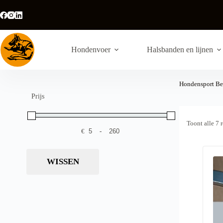
Ga
naar
de
inhoud
Hondenvoer
Halsbanden en lijnen
Hondensport B
Prijs
Toont alle 7 
€
-
Minimale prijs
Maximale prijs
WISSEN