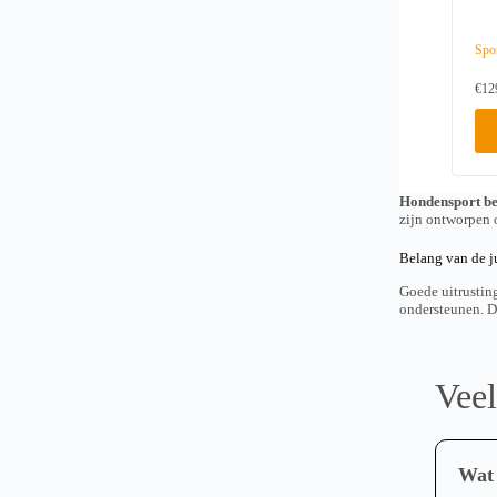
Spo
€
12
Hondensport b
zijn ontworpen o
Belang van de ju
Goede uitrustin
ondersteunen. De
Veel
Wat 