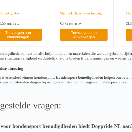
rthund Q-Box
Starmark clicker voor training
Flex
9,50
€
5,75
€
15
incl. BTW
incl. BTW
Toevoegen aan
Toevoegen aan
winkelwagen
winkelwagen
enodigdheden
omvatten alle hulpmiddelen en materialen die worden gebruikt tijden
m structuur, veiligheid en duidelijkheid te bieden tijdens trainingen en wedstrijd
iste uitrusting
g is essentieel binnen hondensport.
Hondensport benodigdheden
helpen om oefening
 juiste materialen dragen bij aan gecontroleerde trainingen en betere prestaties.
gestelde vragen:
voor hondensport benodigdheden biedt Dogpride NL aan