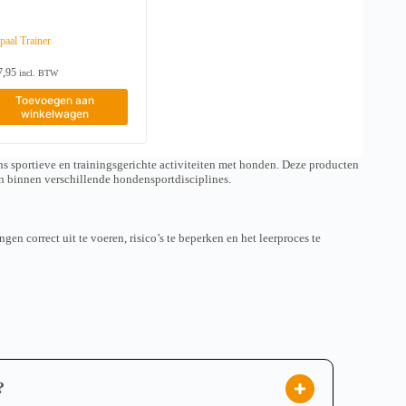
r
t
d
€
e
2
paal Trainer
5
r
9
e
7,95
,
incl. BTW
v
9
a
Toevoegen aan
5
r
winkelwagen
i
a
t
i
s sportieve en trainingsgerichte activiteiten met honden. Deze producten
e
en binnen verschillende hondensportdisciplines.
s
.
D
e
en correct uit te voeren, risico’s te beperken en het leerproces te
z
e
o
p
t
i
e
k
a
n
?
g