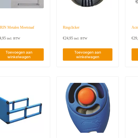
i
e
u
w
s
t
IN Metalen Meetstaaf
Ringclicker
Acm
e
4,95
€
24,95
€
29
incl. BTW
incl. BTW
Toevoegen aan
Toevoegen aan
winkelwagen
winkelwagen