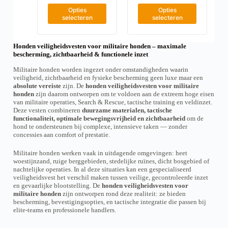
g
g
k
0
v
D
D
i
i
Opties
Opties
0
o
a
i
i
selecteren
selecteren
n
n
z
r
t
t
a
a
e
i
p
p
n
a
r
r
w
t
Honden veiligheidsvesten voor militaire honden – maximale
o
o
o
i
bescherming, zichtbaarheid & functionele inzet
d
d
r
e
u
u
d
Militaire honden worden ingezet onder omstandigheden waarin
s
c
c
e
veiligheid, zichtbaarheid en fysieke bescherming geen luxe maar een
.
t
t
n
absolute vereiste
zijn. De
honden veiligheidsvesten voor militaire
D
h
h
o
honden
zijn daarom ontworpen om te voldoen aan de extreem hoge eisen
e
e
e
p
van militaire operaties, Search & Rescue, tactische training en veldinzet.
z
e
e
d
Deze vesten combineren
duurzame materialen, tactische
e
f
f
e
functionaliteit, optimale bewegingsvrijheid en zichtbaarheid
om de
o
t
t
p
hond te ondersteunen bij complexe, intensieve taken — zonder
p
m
m
r
concessies aan comfort of prestatie.
t
e
e
o
i
e
e
d
e
Militaire honden werken vaak in uitdagende omgevingen: heet
r
r
u
k
woestijnzand, ruige berggebieden, stedelijke ruïnes, dicht bosgebied of
d
d
c
a
nachtelijke operaties. In al deze situaties kan een gespecialiseerd
e
e
t
n
veiligheidsvest het verschil maken tussen veilige, gecontroleerde inzet
r
r
p
g
en gevaarlijke blootstelling. De
honden veiligheidsvesten voor
e
e
a
e
militaire honden
zijn ontworpen rond deze realiteit: ze bieden
v
v
g
k
bescherming, bevestigingsopties, en tactische integratie die passen bij
a
a
i
o
elite-teams en professionele handlers.
r
r
n
z
i
i
a
e
a
a