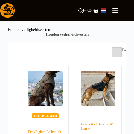
Ga
naar
€
0,00
Winkelwagen
de
inhoud
Honden veiligheidsvesten
Honden veiligheidsvesten
Prijs op aanvraag
Recon K-9 Ballistic K9
Carrier
DarkFighter Ballistisch