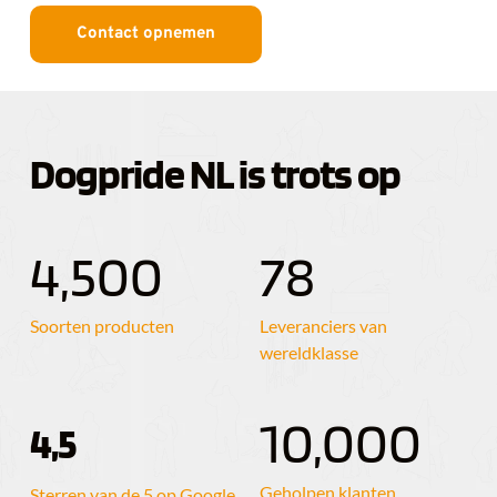
Contact opnemen
Dogpride NL is trots op
4,500
78
Soorten producten
Leveranciers van 
wereldklasse
10,000
4,5
Geholpen klanten
Sterren van de 5 op Google