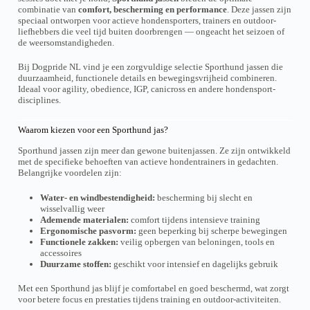
c
r
r
combinatie van
comfort, bescherming en performance
. Deze jassen zijn
.
.
t
d
d
speciaal ontworpen voor actieve hondensporters, trainers en outdoor-
D
D
h
e
e
liefhebbers die veel tijd buiten doorbrengen — ongeacht het seizoen of
e
e
e
n
n
de weersomstandigheden.
z
z
e
o
o
e
e
f
p
p
o
o
Bij Dogpride NL vind je een zorgvuldige selectie Sporthund jassen die
t
d
d
p
p
duurzaamheid, functionele details en bewegingsvrijheid combineren.
m
e
e
t
t
Ideaal voor agility, obedience, IGP, canicross en andere hondensport-
e
p
p
i
i
disciplines.
e
r
r
e
e
r
o
o
k
k
d
d
d
Waarom kiezen voor een Sporthund jas?
a
a
e
u
u
n
n
r
c
c
Sporthund jassen zijn meer dan gewone buitenjassen. Ze zijn ontwikkeld
g
g
e
t
t
met de specifieke behoeften van actieve hondentrainers in gedachten.
e
e
v
p
p
Belangrijke voordelen zijn:
k
k
a
a
a
o
o
r
g
g
Water- en windbestendigheid:
bescherming bij slecht en
z
z
i
i
i
wisselvallig weer
e
e
a
n
n
Ademende materialen:
comfort tijdens intensieve training
n
n
t
a
a
Ergonomische pasvorm:
geen beperking bij scherpe bewegingen
w
w
i
Functionele zakken:
veilig opbergen van beloningen, tools en
o
o
e
accessoires
r
r
s
Duurzame stoffen:
geschikt voor intensief en dagelijks gebruik
d
d
.
e
e
D
n
n
Met een Sporthund jas blijf je comfortabel en goed beschermd, wat zorgt
e
o
o
voor betere focus en prestaties tijdens training en outdoor-activiteiten.
z
p
p