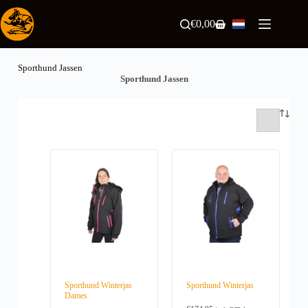
Ga
naar
€
0,00
Winkelwagen
de
inhoud
Sporthund Jassen
Sporthund Jassen
Sporthund Winterjas
Sporthund Winterjas
Dames