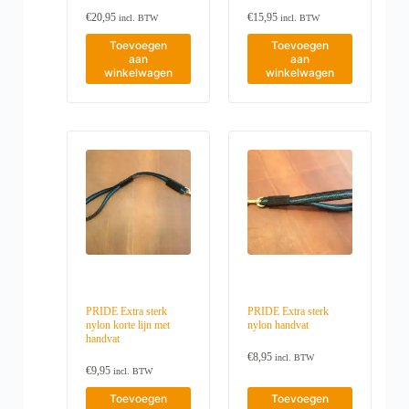
e
,
t
t
€
20,95
€
15,95
9
incl. BTW
incl. BTW
r
p
p
5
e
a
a
Toevoegen
Toevoegen
v
g
g
aan
aan
a
i
i
winkelwagen
winkelwagen
r
n
n
i
a
a
a
t
i
e
s
.
D
e
z
e
o
p
t
i
PRIDE Extra sterk
PRIDE Extra sterk
e
nylon korte lijn met
nylon handvat
k
handvat
a
n
€
8,95
incl. BTW
g
€
9,95
incl. BTW
e
Toevoegen
Toevoegen
k