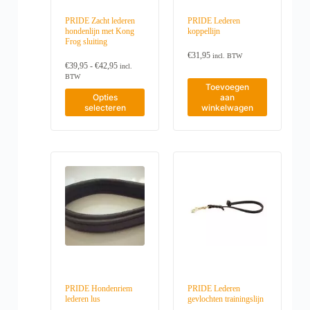
r
r
i
i
o
o
PRIDE Zacht lederen
PRIDE Lederen
e
e
d
d
hondenlijn met Kong
koppellijn
k
k
u
u
Frog sluiting
a
a
c
c
n
n
€
31,95
incl. BTW
t
t
P
g
g
€
39,95
-
€
42,95
incl.
p
p
r
e
e
BTW
a
a
i
Toevoegen
k
k
D
g
g
j
Opties
aan
o
o
i
s
i
i
selecteren
winkelwagen
z
z
t
k
n
n
e
e
p
l
a
a
n
n
r
a
w
w
o
s
o
o
s
d
r
r
e
u
d
d
:
c
e
e
€
t
n
n
3
h
o
o
9
e
p
p
,
e
9
d
d
f
5
e
e
t
t
p
p
m
o
r
r
e
t
o
o
e
€
d
d
PRIDE Hondenriem
PRIDE Lederen
r
4
u
u
lederen lus
gevlochten trainingslijn
d
2
c
c