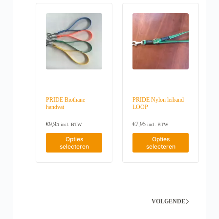
o
o
s
s
d
d
e
u
u
:
c
c
€
t
t
7
h
h
,
e
e
9
e
e
5
f
f
t
t
t
o
m
m
t
e
e
€
e
e
9
PRIDE Biothane
PRIDE Nylon leiband
r
r
,
handvat
LOOP
d
d
9
e
e
5
€
9,95
€
7,95
incl. BTW
incl. BTW
r
r
e
e
D
D
Opties
Opties
v
v
i
i
selecteren
selecteren
a
a
t
t
r
r
p
p
i
i
r
r
a
a
o
o
t
t
d
d
i
i
u
u
e
e
c
c
VOLGENDE
s
s
t
t
.
.
h
h