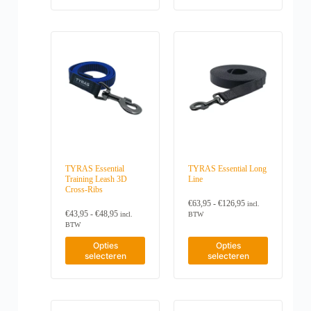
i
i
p
p
l
l
a
a
r
r
a
a
t
t
o
s
o
s
i
i
s
s
d
d
e
e
e
e
u
u
s
s
:
:
c
c
.
.
€
€
t
t
4
4
D
D
h
h
8
4
e
e
e
e
,
,
z
z
e
e
9
9
e
e
f
f
5
5
o
o
t
t
t
t
p
p
m
m
o
o
t
t
e
e
t
t
i
i
e
e
€
€
TYRAS Essential
TYRAS Essential Long
e
e
r
r
8
4
Training Leash 3D
Line
k
k
d
d
9
8
Cross-Ribs
a
a
e
,
e
,
n
n
P
€
63,95
-
€
126,95
9
9
incl.
r
r
P
r
g
g
€
43,95
-
€
48,95
5
5
incl.
BTW
e
e
r
i
e
e
BTW
v
v
i
j
k
k
a
a
D
D
j
s
Opties
Opties
o
o
r
r
i
i
s
k
selecteren
selecteren
z
z
i
i
t
t
k
l
e
e
a
a
p
p
l
a
n
n
t
t
r
r
a
s
w
w
i
i
o
s
o
s
o
o
e
e
s
e
d
d