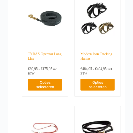
r
r
s
s
e
:
u
u
d
d
.
.
:
€
c
c
e
e
€
6
D
D
t
t
n
n
4
3
e
e
h
h
o
o
3
,
z
z
e
e
p
p
,
9
e
e
e
e
9
5
d
d
o
o
f
f
5
t
e
e
p
p
t
t
t
o
p
p
t
t
m
m
o
t
r
r
i
i
e
e
t
€
o
o
e
e
e
e
€
1
d
d
TYRAS Operator Long
Modern Icon Tracking
k
k
r
r
4
2
u
u
Line
Harnas
a
a
d
d
8
6
c
c
n
n
e
,
e
,
t
t
P
P
g
g
€
69,95
-
€
175,95
€
484,95
-
€
494,95
9
9
incl.
incl.
r
r
p
p
r
r
e
e
5
5
BTW
BTW
e
e
a
a
i
i
k
k
v
v
D
D
g
g
j
j
Opties
Opties
o
o
a
a
i
i
s
s
i
i
selecteren
selecteren
z
z
r
r
t
t
k
k
n
n
e
e
i
i
p
p
l
l
a
a
n
n
a
a
r
r
a
a
w
w
t
t
o
s
o
s
o
o
i
i
s
s
d
d
r
r
e
e
e
e
u
u
d
d
s
s
:
:
c
c
e
e
.
.
€
€
t
t
n
n
6
4
D
D
h
h
o
o
9
8
e
e
e
e