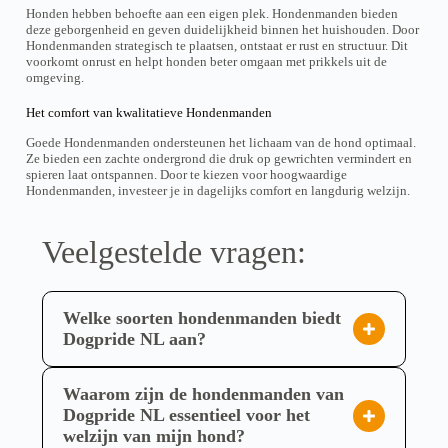
t
t
t
t
e
e
p
p
Honden hebben behoefte aan een eigen plek. Hondenmanden bieden
m
m
o
o
p
p
t
t
deze geborgenheid en geven duidelijkheid binnen het huishouden. Door
e
e
t
t
r
r
i
i
Hondenmanden strategisch te plaatsen, ontstaat er rust en structuur. Dit
e
e
€
€
o
o
e
e
voorkomt onrust en helpt honden beter omgaan met prikkels uit de
r
r
1
1
d
d
k
k
omgeving.
d
d
3
3
u
u
a
a
e
6
e
6
c
c
n
n
,
,
Het comfort van kwalitatieve Hondenmanden
r
r
t
t
g
g
5
5
e
e
p
p
e
e
0
0
Goede Hondenmanden ondersteunen het lichaam van de hond optimaal.
v
v
a
a
k
k
Ze bieden een zachte ondergrond die druk op gewrichten vermindert en
a
a
g
g
o
o
spieren laat ontspannen. Door te kiezen voor hoogwaardige
r
r
i
i
z
z
Hondenmanden, investeer je in dagelijks comfort en langdurig welzijn.
i
i
n
n
e
e
a
a
a
a
n
n
t
t
w
w
i
i
Veelgestelde vragen:
o
o
e
e
r
r
s
s
d
d
.
.
e
e
D
D
Welke soorten hondenmanden biedt
n
n
e
e
o
o
z
z
Dogpride NL aan?
p
p
e
e
Dogpride NL biedt een divers assortiment
d
d
o
o
e
e
p
p
hondenmanden aan, afgestemd op verschillende
Waarom zijn de hondenmanden van
p
p
t
t
behoeften van uw hond. U vindt hier onder andere
r
r
Dogpride NL essentieel voor het
i
i
o
o
e
e
welzijn van mijn hond?
Quapas! zelfkoelende matten en bedden,
d
d