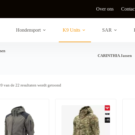
Over ons
Contac
Hondensport
K9 Units
SAR
sen
CARINTHIA Jassen
G
20 van de 22 resultaten wordt getoond
e
s
o
r
t
e
e
r
d
o