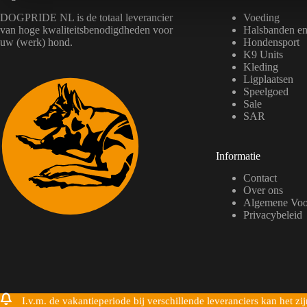
e
n
DOGPRIDE NL is de totaal leverancier
Voeding
o
van hoge kwaliteitsbenodigdheden voor
Halsbanden en 
p
uw (werk) hond.
Hondensport
d
K9 Units
e
Kleding
p
Ligplaatsen
r
Speelgoed
o
Sale
d
u
SAR
c
t
p
Informatie
a
g
Contact
i
Over ons
n
a
Algemene Voo
Privacybeleid
I.v.m. de vakantieperiode bij verschillende leveranciers kan het 