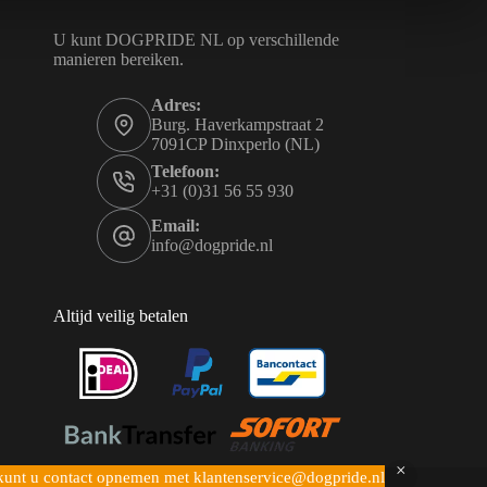
e
n
U kunt DOGPRIDE NL op verschillende
o
manieren bereiken.
p
d
e
Adres:
p
Burg. Haverkampstraat 2
r
7091CP Dinxperlo (NL)
o
d
Telefoon:
u
+31 (0)31 56 55 930
c
t
Email:
p
info@dogpride.nl
a
g
i
n
Altijd veilig betalen
a
026 Dogpride NL - Mogelijk gemaakt door
Pulsief
en kunt u contact opnemen met klantenservice@dogpride.nl