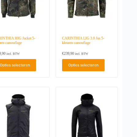
INTHIA HIG Jacket 5-
CARINTHIA LIG 3.0 Jas 5-
ren camouflage
kleuren camouflage
9,90
€
239,90
incl. BTW
incl. BTW
D
Opties selecteren
Opties selecteren
i
t
p
r
o
d
u
c
t
h
e
e
f
t
m