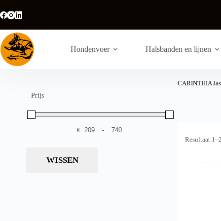
Ga
naar
de
inhoud
Hondenvoer
Halsbanden en lijnen
CARINTHIA Jas
Prijs
€
-
Minimale prijs
Maximale prijs
Resultaat 1–
WISSEN