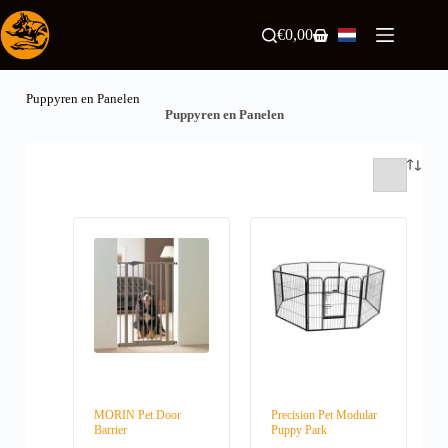
Ga
naar
€
0,00
Winkelwagen
de
inhoud
Puppyren en Panelen
Puppyren en Panelen
MORIN Pet Door
Precision Pet Modular
Barrier
Puppy Park