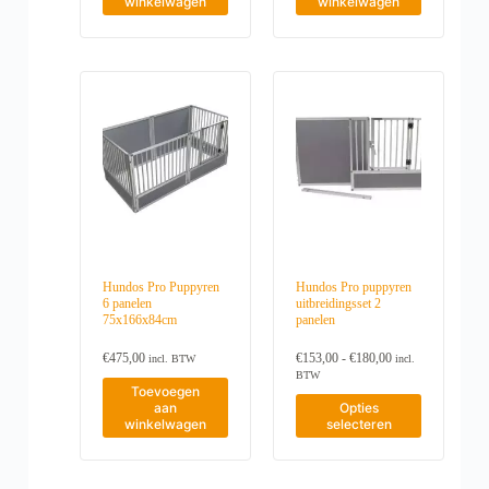
winkelwagen
winkelwagen
Hundos Pro Puppyren
Hundos Pro puppyren
6 panelen
uitbreidingsset 2
75x166x84cm
panelen
P
€
475,00
€
153,00
-
€
180,00
incl. BTW
incl.
r
BTW
i
Toevoegen
D
j
aan
Opties
i
s
winkelwagen
selecteren
t
k
p
l
r
a
o
s