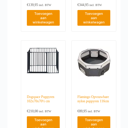
€
139,95
€
344,95
incl. BTW
incl. BTW
Toevoegen
Toevoegen
aan
aan
winkelwagen
winkelwagen
Dogspace Puppyren
Flamingo Opvouwbare
102x70x70½ cm
nylon puppyren 116cm
€
210,00
€
89,95
incl. BTW
incl. BTW
Toevoegen
Toevoegen
aan
aan