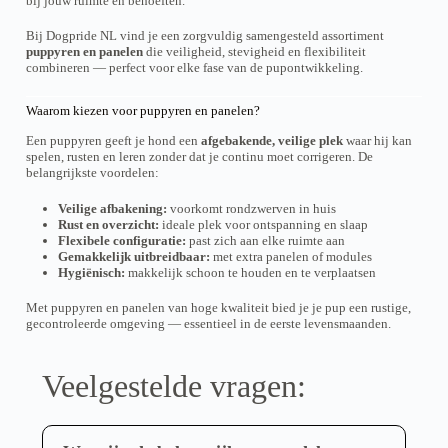
bij jouw ruimte en behoeften.
o
o
p
p
p
r
t
t
Bij Dogpride NL vind je een zorgvuldig samengesteld assortiment
o
i
i
puppyren en panelen
die veiligheid, stevigheid en flexibiliteit
d
e
e
combineren — perfect voor elke fase van de pupontwikkeling.
u
k
k
c
a
a
Waarom kiezen voor puppyren en panelen?
t
n
n
p
g
g
Een puppyren geeft je hond een
afgebakende, veilige plek
waar hij kan
a
e
e
spelen, rusten en leren zonder dat je continu moet corrigeren. De
g
k
k
belangrijkste voordelen:
i
o
o
n
z
z
a
Veilige afbakening:
voorkomt rondzwerven in huis
e
e
Rust en overzicht:
ideale plek voor ontspanning en slaap
n
n
Flexibele configuratie:
past zich aan elke ruimte aan
w
w
Gemakkelijk uitbreidbaar:
met extra panelen of modules
o
o
Hygiënisch:
makkelijk schoon te houden en te verplaatsen
r
r
d
d
e
e
Met puppyren en panelen van hoge kwaliteit bied je je pup een rustige,
n
n
gecontroleerde omgeving — essentieel in de eerste levensmaanden.
o
o
p
p
d
d
Veelgestelde vragen:
e
e
p
p
r
r
o
o