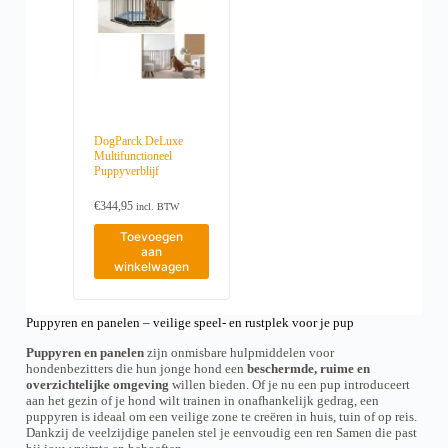
t
t
1
1
e
h
h
9
7
z
e
e
,
5
e
e
e
9
,
o
f
f
5
9
p
t
t
t
5
t
m
m
o
t
i
e
e
t
o
e
e
e
€
t
DogParck DeLuxe
k
r
r
1
€
Multifunctioneel
a
d
d
5
2
Puppyverblijf
n
e
9
e
3
g
,
4
r
r
€
344,95
e
9
,
incl. BTW
e
e
k
5
9
v
v
Toevoegen
5
o
a
a
aan
z
r
r
winkelwagen
e
i
i
n
a
a
w
t
t
o
i
i
Puppyren en panelen – veilige speel- en rustplek voor je pup
r
e
e
d
Puppyren en panelen
zijn onmisbare hulpmiddelen voor
s
s
e
hondenbezitters die hun jonge hond een
beschermde, ruime en
.
.
n
overzichtelijke omgeving
willen bieden. Of je nu een pup introduceert
D
D
o
aan het gezin of je hond wilt trainen in onafhankelijk gedrag, een
e
e
p
puppyren is ideaal om een veilige zone te creëren in huis, tuin of op reis.
z
z
d
Dankzij de veelzijdige panelen stel je eenvoudig een ren Samen die past
e
e
e