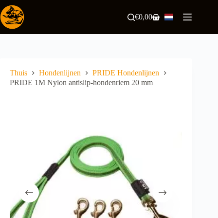
Ga
naar
€
0,00
Winkelwagen
de
inhoud
Thuis
Hondenlijnen
PRIDE Hondenlijnen
PRIDE 1M Nylon antislip-hondenriem 20 mm