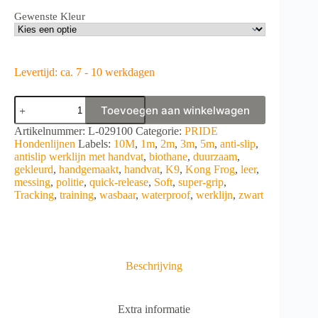
Gewenste Kleur
Levertijd: ca. 7 - 10 werkdagen
PRIDE
Toevoegen aan winkelwagen
1M
Nylon
A
Artikelnummer:
L-029100
Categorie:
PRIDE
antislip-
l
Hondenlijnen
Labels:
10M
,
1m
,
2m
,
3m
,
5m
,
anti-slip
,
hondenriem
t
antislip werklijn met handvat
,
biothane
,
duurzaam
,
20
e
gekleurd
,
handgemaakt
,
handvat
,
K9
,
Kong Frog
,
leer
,
mm
r
messing
,
politie
,
quick-release
,
Soft
,
super-grip
,
aantal
n
Tracking
,
training
,
wasbaar
,
waterproof
,
werklijn
,
zwart
a
t
i
v
e
Beschrijving
:
Extra informatie