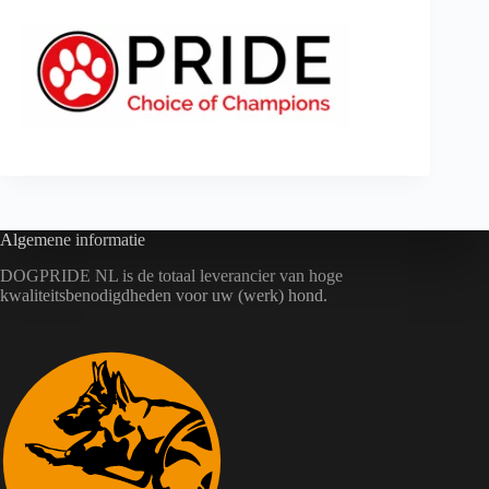
Algemene informatie
DOGPRIDE NL is de totaal leverancier van hoge
kwaliteitsbenodigdheden voor uw (werk) hond.