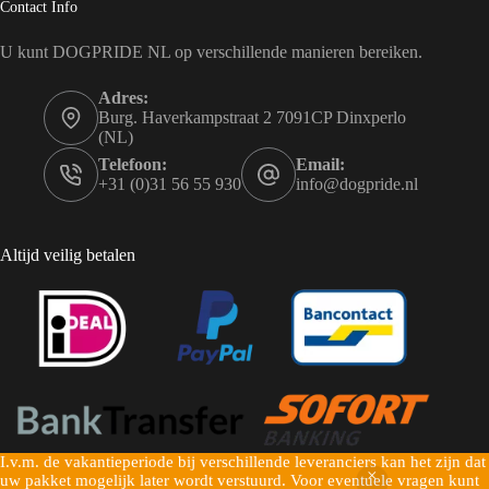
Contact Info
U kunt DOGPRIDE NL op verschillende manieren bereiken.
Adres:
Burg. Haverkampstraat 2 7091CP Dinxperlo
(NL)
Telefoon:
Email:
+31 (0)31 56 55 930
info@dogpride.nl
Altijd veilig betalen
I.v.m. de vakantieperiode bij verschillende leveranciers kan het zijn dat
Copyright © 2026 Dogpride NL - Mogelijk gemaakt door
uw pakket mogelijk later wordt verstuurd. Voor eventuele vragen kunt