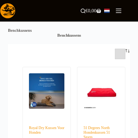
Ga
naar
€
0,00
Winkelwagen
de
inhoud
Benchkussens
Benchkussens
Royal Dry Kussen Voor
51 Degrees North
Honden
Hondenkussen 51
Storm