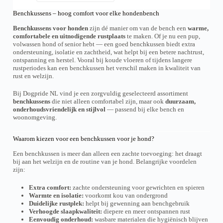
w
w
t
t
r
a
o
o
i
i
Benchkussens – hoog comfort voor elke hondenbench
o
s
r
r
e
e
s
d
d
d
Benchkussens voor honden
zijn dé manier om van de bench een
warme,
s
s
e
u
e
e
comfortabele en uitnodigende rustplaats
te maken. Of je nu een pup,
.
.
:
c
n
n
volwassen hond of senior hebt — een goed benchkussen biedt extra
€
D
D
t
o
o
ondersteuning, isolatie en zachtheid, wat helpt bij een betere nachtrust,
1
e
e
h
p
p
4
ontspanning en herstel. Vooral bij koude vloeren of tijdens langere
z
z
e
,
d
d
rustperiodes kan een benchkussen het verschil maken in kwaliteit van
e
e
e
9
e
e
rust en welzijn.
o
o
f
9
p
p
p
p
t
t
r
r
t
t
Bij Dogpride NL vind je een zorgvuldig geselecteerd assortiment
m
o
o
o
i
i
benchkussens
die niet alleen comfortabel zijn, maar ook
duurzaam,
e
t
d
d
e
e
onderhoudsvriendelijk en stijlvol
— passend bij elke bench en
e
€
u
u
k
k
woonomgeving.
r
7
c
c
a
a
d
9
t
t
n
n
e
,
Waarom kiezen voor een benchkussen voor je hond?
p
p
g
g
9
r
a
a
e
e
9
e
Een benchkussen is meer dan alleen een zachte toevoeging: het draagt
g
g
k
k
v
bij aan het welzijn en de routine van je hond. Belangrijke voordelen
i
i
o
o
a
zijn:
n
n
z
z
r
a
a
e
e
i
Extra comfort:
zachte ondersteuning voor gewrichten en spieren
n
n
a
Warmte en isolatie:
voorkomt kou van ondergrond
w
w
t
Duidelijke rustplek:
helpt bij gewenning aan benchgebruik
o
o
i
Verhoogde slaapkwaliteit:
diepere en meer ontspannen rust
r
r
e
Eenvoudig onderhoud:
wasbare materialen die hygiënisch blijven
d
d
s