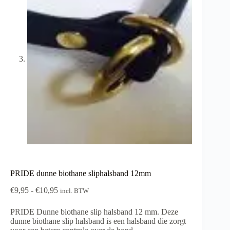
PRIDE dunne biothane sliphalsband 12mm
Prijsklasse:
€
9,95
-
€
10,95
incl. BTW
€9,95
tot
PRIDE Dunne biothane slip halsband 12 mm. Deze
€10,95
dunne biothane slip halsband is een halsband die zorgt