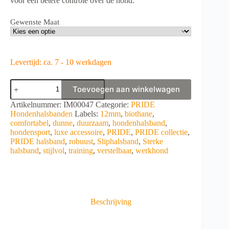
voor een betere controle over de hond.
Gewenste Maat
Levertijd: ca. 7 - 10 werkdagen
PRIDE
Toevoegen aan winkelwagen
dunne
biothane
A
Artikelnummer:
IM00047
Categorie:
PRIDE
sliphalsband
l
Hondenhalsbanden
Labels:
12mm
,
biothane
,
12mm
t
comfortabel
,
dunne
,
duurzaam
,
hondenhalsband
,
aantal
e
hondensport
,
luxe accessoire
,
PRIDE
,
PRIDE collectie
,
r
PRIDE halsband
,
robuust
,
Sliphalsband
,
Sterke
n
halsband
,
stijlvol
,
training
,
verstelbaar
,
werkhond
a
t
i
v
e
Beschrijving
: