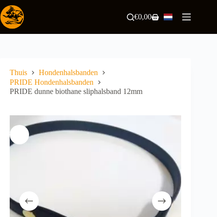
Ga
naar
€
0,00
Winkelwagen
de
inhoud
Thuis
Hondenhalsbanden
PRIDE Hondenhalsbanden
PRIDE dunne biothane sliphalsband 12mm