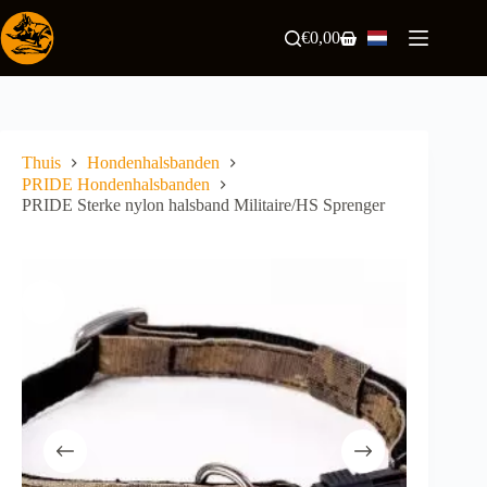
Ga
naar
€
0,00
Winkelwagen
de
inhoud
Thuis
Hondenhalsbanden
PRIDE Hondenhalsbanden
PRIDE Sterke nylon halsband Militaire/HS Sprenger