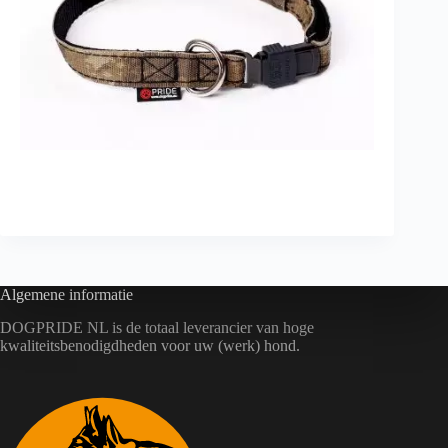
Algemene informatie
DOGPRIDE NL is de totaal leverancier van hoge
kwaliteitsbenodigdheden voor uw (werk) hond.