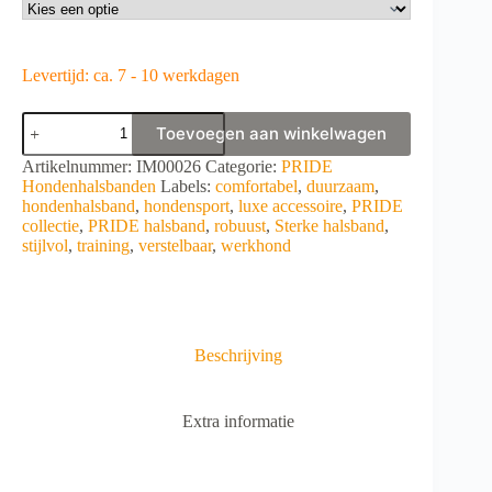
Levertijd: ca. 7 - 10 werkdagen
PRIDE
Toevoegen aan winkelwagen
Sterke
nylon
A
Artikelnummer:
IM00026
Categorie:
PRIDE
halsband
l
Hondenhalsbanden
Labels:
comfortabel
,
duurzaam
,
Militaire/HS
t
hondenhalsband
,
hondensport
,
luxe accessoire
,
PRIDE
Sprenger
e
collectie
,
PRIDE halsband
,
robuust
,
Sterke halsband
,
aantal
r
stijlvol
,
training
,
verstelbaar
,
werkhond
n
a
t
i
v
Beschrijving
e
:
Extra informatie