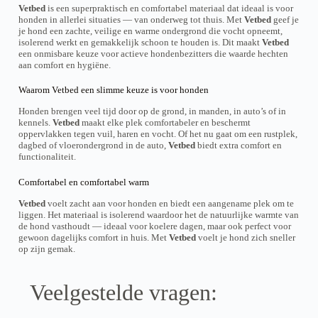
o
o
Vetbed
is een superpraktisch en comfortabel materiaal dat ideaal is voor
e
r
r
honden in allerlei situaties — van onderweg tot thuis. Met
Vetbed
geef je
s
d
d
je hond een zachte, veilige en warme ondergrond die vocht opneemt,
.
e
e
isolerend werkt en gemakkelijk schoon te houden is. Dit maakt
Vetbed
D
n
n
een onmisbare keuze voor actieve hondenbezitters die waarde hechten
e
o
o
aan comfort en hygiëne.
z
p
p
e
d
d
o
Waarom Vetbed een slimme keuze is voor honden
e
e
p
p
p
t
Honden brengen veel tijd door op de grond, in manden, in auto’s of in
r
r
i
kennels.
Vetbed
maakt elke plek comfortabeler en beschermt
o
o
e
oppervlakken tegen vuil, haren en vocht. Of het nu gaat om een rustplek,
d
d
k
dagbed of vloerondergrond in de auto,
Vetbed
biedt extra comfort en
u
u
a
functionaliteit.
c
c
n
t
t
g
Comfortabel en comfortabel warm
p
p
e
a
a
k
Vetbed
voelt zacht aan voor honden en biedt een aangename plek om te
g
g
o
liggen. Het materiaal is isolerend waardoor het de natuurlijke warmte van
i
i
z
de hond vasthoudt — ideaal voor koelere dagen, maar ook perfect voor
n
n
e
gewoon dagelijks comfort in huis. Met
Vetbed
voelt je hond zich sneller
a
a
n
op zijn gemak.
w
o
r
Veelgestelde vragen:
d
e
n