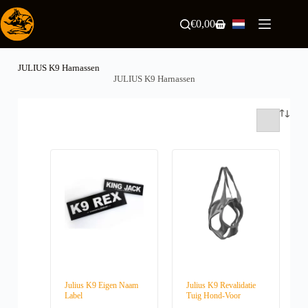
Ga
naar
€
0,00
Winkelwagen
de
inhoud
JULIUS K9 Harnassen
JULIUS K9 Harnassen
Julius K9 Eigen Naam
Julius K9 Revalidatie
Label
Tuig Hond-Voor