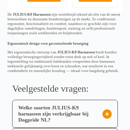
i
i
t
t
l
k
n
n
e
e
a
a
p
p
a
l
a
a
n
n
t
t
r
r
s
a
w
w
i
i
De
JULIUS-K9 Harnassen
zijn wereldwijd erkend als één van de meest
o
s
o
s
o
o
e
e
betrouwbare en duurzame hondentuigen op de markt. Ze combineren
e
s
d
d
r
r
s
s
ergonomie, functionaliteit en comfort, waardoor ze geschikt zijn voor
:
e
u
u
d
d
.
.
dagelijkse wandelingen, hondensport, training en zelfs professionele
€
:
c
c
e
e
4
€
D
D
toepassingen zoals werkhonden en hulphonden.
t
t
n
n
3
5
e
e
h
h
o
o
,
4
z
z
e
e
Ergonomisch design voor gecontroleerde beweging
p
p
9
,
e
e
e
e
5
9
d
d
o
o
Het ergonomische ontwerp van
JULIUS-K9 Harnassen
biedt honden
f
f
t
5
e
e
p
p
volledige bewegingsvrijheid zonder extra druk op nek of keel. In
t
t
o
t
p
p
t
t
tegenstelling tot traditionele halsbanden verspreiden deze harnassen
m
m
t
o
r
r
i
i
trekkracht gelijkmatig over borst en schouders, wat resulteert in een
e
e
€
t
o
o
e
e
comfortabele en natuurlijke houding — ideaal voor langdurig gebruik.
e
e
5
€
d
d
k
k
r
r
8
7
u
u
a
a
d
d
,
0
c
c
n
n
e
9
e
,
Veelgestelde vragen:
t
t
g
g
5
9
r
r
p
p
e
e
5
e
e
a
a
k
k
v
v
g
g
o
o
a
a
i
i
Welke soorten JULIUS-K9
z
z
r
r
n
n
e
e
i
i
harnassen zijn verkrijgbaar bij
a
a
n
n
a
a
Dogpride NL?
w
w
t
t
o
o
Dogpride NL biedt een breed assortiment
i
i