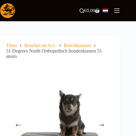
Ga
naar
€
0,00
Winkelwagen
de
inhoud
Thuis
Benches en Acc.
Benchkussens
51 Degrees North Orthopedisch hondenkussen 51
storm