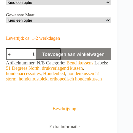
Gewenste Maat
Levertijd: ca. 1-2 werkdagen
51
Toevoegen aan winkelwagen
Degrees
North
A
Artikelnummer:
N/B
Categorie:
Benchkussens
Labels:
Orthopedisch
l
51 Degrees North
,
drukverlagend kussen
,
hondenkussen
t
hondenaccessoires
,
Hondenbed
,
hondenkussen 51
51
e
storm
,
hondenrustplek
,
orthopedisch hondenkussen
storm
r
aantal
n
a
t
i
Beschrijving
v
e
:
Extra informatie