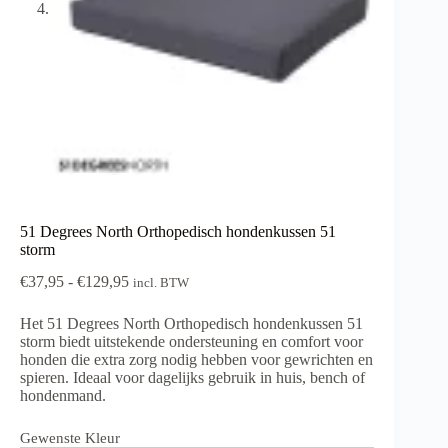
51 Degrees North Orthopedisch hondenkussen 51
storm
Prijsklasse:
€
37,95
-
€
129,95
incl. BTW
€37,95
tot
Het 51 Degrees North Orthopedisch hondenkussen 51
€129,95
storm biedt uitstekende ondersteuning en comfort voor
honden die extra zorg nodig hebben voor gewrichten en
spieren. Ideaal voor dagelijks gebruik in huis, bench of
hondenmand.
Gewenste Kleur