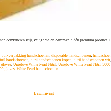
nen combineren
stijl, veiligheid en comfort
in één premium product. O
:
bulkverpakking handschoenen
,
disposable handschoenen
,
handschoen
itril handschoenen
,
nitril handschoenen kopen
,
nitril handschoenen wit
l gloves
,
Uniglove White Pearl Nitril
,
Uniglove White Pearl Nitril 5000
00 gloves
,
White Pearl handschoenen
Beschrijving