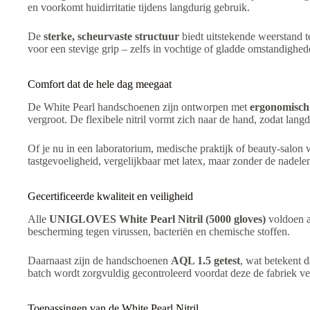
en voorkomt huidirritatie tijdens langdurig gebruik.
De
sterke, scheurvaste structuur
biedt uitstekende weerstand 
voor een stevige grip – zelfs in vochtige of gladde omstandighe
Comfort dat de hele dag meegaat
De White Pearl handschoenen zijn ontworpen met
ergonomisch
vergroot. De flexibele nitril vormt zich naar de hand, zodat lang
Of je nu in een laboratorium, medische praktijk of beauty-salon 
tastgevoeligheid, vergelijkbaar met latex, maar zonder de nadele
Gecertificeerde kwaliteit en veiligheid
Alle
UNIGLOVES White Pearl Nitril (5000 gloves)
voldoen a
bescherming tegen virussen, bacteriën en chemische stoffen.
Daarnaast zijn de handschoenen
AQL 1.5 getest
, wat betekent 
batch wordt zorgvuldig gecontroleerd voordat deze de fabriek ver
Toepassingen van de White Pearl Nitril