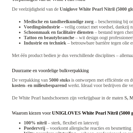
De veelzijdigheid van de
Uniglove White Pearl Nitril (5000 gl
Medische en tandheelkundige zorg
– bescherming bij o
Voedingsindustrie
– veilig contact met voedsel, dankzij n
Schoonmaak en facilitaire diensten
– bestand tegen chem
Tattoo en beautybranche
– wit design oogt professionee
Industrie en techniek
– betrouwbare barrière tegen olie e
Met één product bedien je dus verschillende disciplines – allema
Duurzame en voordelige bulkverpakking
De verpakking van
5000 stuks
is ontworpen met efficiëntie en 
kosten- en milieubesparend
werkt. Ideaal voor bedrijven die v
De White Pearl handschoenen zijn verkrijgbaar in de maten
S, 
Waarom kiezen voor
UNIGLOVES White Pearl Nitril (5000 g
100% nitril
– sterk, flexibel en latexvrij
Poedervrij
– voorkomt allergische reacties en besmetting