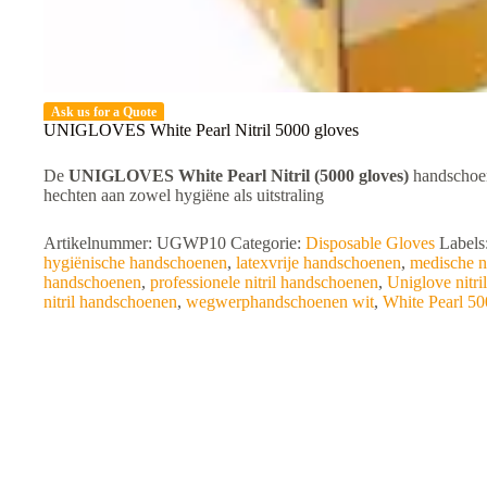
Ask us for a Quote
UNIGLOVES White Pearl Nitril 5000 gloves
De
UNIGLOVES White Pearl Nitril (5000 gloves)
handschoe
hechten aan zowel hygiëne als uitstraling
Artikelnummer:
UGWP10
Categorie:
Disposable Gloves
Labels
hygiënische handschoenen
,
latexvrije handschoenen
,
medische n
handschoenen
,
professionele nitril handschoenen
,
Uniglove nitri
nitril handschoenen
,
wegwerphandschoenen wit
,
White Pearl 50