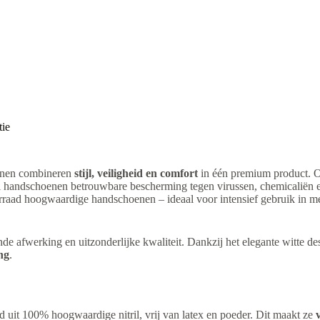
tie
nen combineren
stijl, veiligheid en comfort
in één premium product. O
itril handschoenen betrouwbare bescherming tegen virussen, chemicaliën
rraad hoogwaardige handschoenen – ideaal voor intensief gebruik in me
e afwerking en uitzonderlijke kwaliteit. Dankzij het elegante witte de
ing
.
d uit 100% hoogwaardige nitril, vrij van latex en poeder. Dit maakt ze