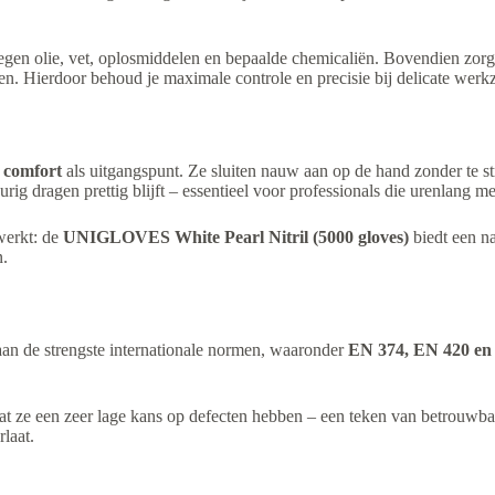
tegen olie, vet, oplosmiddelen en bepaalde chemicaliën. Bovendien zor
den. Hierdoor behoud je maximale controle en precisie bij delicate wer
 comfort
als uitgangspunt. Ze sluiten nauw aan op de hand zonder te st
durig dragen prettig blijft – essentieel voor professionals die urenlang
werkt: de
UNIGLOVES White Pearl Nitril (5000 gloves)
biedt een na
n.
an de strengste internationale normen, waaronder
EN 374, EN 420 en
dat ze een zeer lage kans op defecten hebben – een teken van betrouwbar
laat.