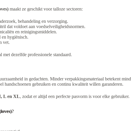
oves)
maakt ze geschikt voor talloze sectoren:
nderzoek, behandeling en verzorging.
itril dat voldoet aan voedselveiligheidsnormen.
icaliën en reinigingsmiddelen.
l en hygiënisch.
n vet.
al met dezelfde professionele standaard.
duurzaamheid in gedachten. Minder verpakkingsmateriaal betekent minder
eel handschoenen gebruiken en continu kwaliteit willen garanderen.
M, L en XL
, zodat er altijd een perfecte pasvorm is voor elke gebruiker.
loves)
?