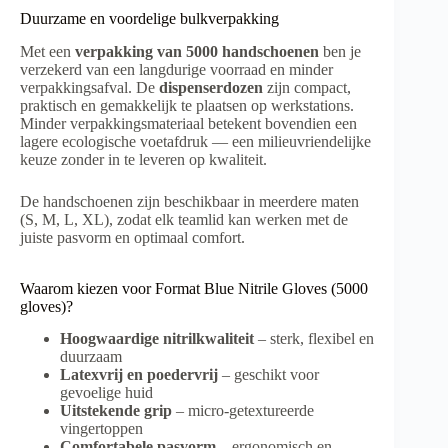
Duurzame en voordelige bulkverpakking
Met een
verpakking van 5000 handschoenen
ben je
verzekerd van een langdurige voorraad en minder
verpakkingsafval. De
dispenserdozen
zijn compact,
praktisch en gemakkelijk te plaatsen op werkstations.
Minder verpakkingsmateriaal betekent bovendien een
lagere ecologische voetafdruk — een milieuvriendelijke
keuze zonder in te leveren op kwaliteit.
De handschoenen zijn beschikbaar in meerdere maten
(S, M, L, XL), zodat elk teamlid kan werken met de
juiste pasvorm en optimaal comfort.
Waarom kiezen voor Format Blue Nitrile Gloves (5000
gloves)?
Hoogwaardige nitrilkwaliteit
– sterk, flexibel en
duurzaam
Latexvrij en poedervrij
– geschikt voor
gevoelige huid
Uitstekende grip
– micro-getextureerde
vingertoppen
Comfortabele pasvorm
– ergonomisch en