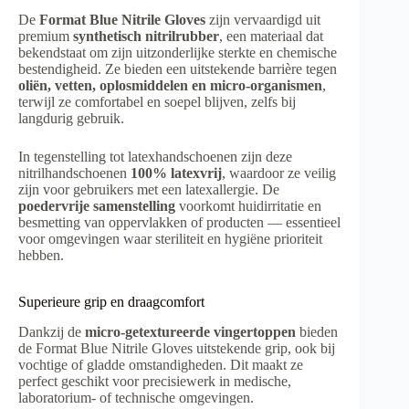
De
Format Blue Nitrile Gloves
zijn vervaardigd uit
premium
synthetisch nitrilrubber
, een materiaal dat
bekendstaat om zijn uitzonderlijke sterkte en chemische
bestendigheid. Ze bieden een uitstekende barrière tegen
oliën, vetten, oplosmiddelen en micro-organismen
,
terwijl ze comfortabel en soepel blijven, zelfs bij
langdurig gebruik.
In tegenstelling tot latexhandschoenen zijn deze
nitrilhandschoenen
100% latexvrij
, waardoor ze veilig
zijn voor gebruikers met een latexallergie. De
poedervrije samenstelling
voorkomt huidirritatie en
besmetting van oppervlakken of producten — essentieel
voor omgevingen waar steriliteit en hygiëne prioriteit
hebben.
Superieure grip en draagcomfort
Dankzij de
micro-getextureerde vingertoppen
bieden
de Format Blue Nitrile Gloves uitstekende grip, ook bij
vochtige of gladde omstandigheden. Dit maakt ze
perfect geschikt voor precisiewerk in medische,
laboratorium- of technische omgevingen.