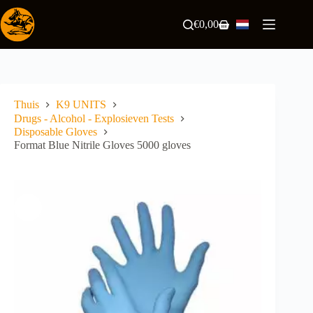
Ga
naar
€
0,00
Winkelwagen
de
inhoud
Thuis
K9 UNITS
Drugs - Alcohol - Explosieven Tests
Disposable Gloves
Format Blue Nitrile Gloves 5000 gloves