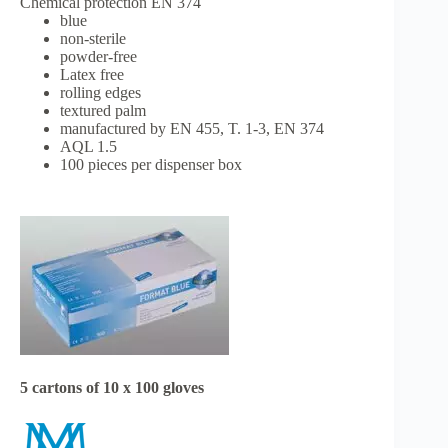
Chemical protection EN 374
blue
non-sterile
powder-free
Latex free
rolling edges
textured palm
manufactured by EN 455, T. 1-3, EN 374
AQL 1.5
100 pieces per dispenser box
5 cartons of 10 x 100 gloves