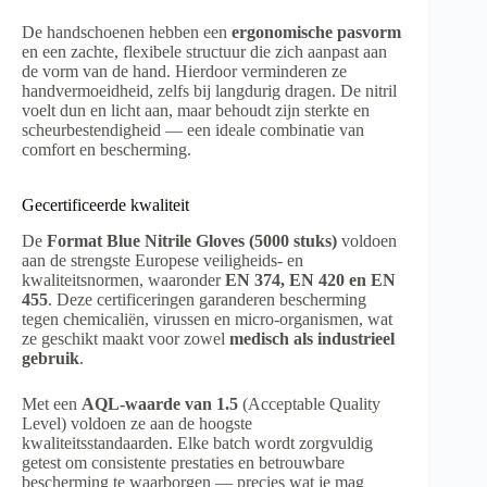
De handschoenen hebben een
ergonomische pasvorm
en een zachte, flexibele structuur die zich aanpast aan
de vorm van de hand. Hierdoor verminderen ze
handvermoeidheid, zelfs bij langdurig dragen. De nitril
voelt dun en licht aan, maar behoudt zijn sterkte en
scheurbestendigheid — een ideale combinatie van
comfort en bescherming.
Gecertificeerde kwaliteit
De
Format Blue Nitrile Gloves (5000 stuks)
voldoen
aan de strengste Europese veiligheids- en
kwaliteitsnormen, waaronder
EN 374, EN 420 en EN
455
. Deze certificeringen garanderen bescherming
tegen chemicaliën, virussen en micro-organismen, wat
ze geschikt maakt voor zowel
medisch als industrieel
gebruik
.
Met een
AQL-waarde van 1.5
(Acceptable Quality
Level) voldoen ze aan de hoogste
kwaliteitsstandaarden. Elke batch wordt zorgvuldig
getest om consistente prestaties en betrouwbare
bescherming te waarborgen — precies wat je mag