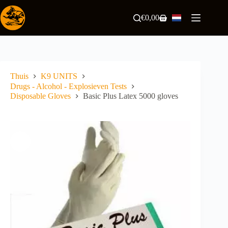
Ga
naar
€
0,00
Winkelwagen
de
inhoud
Thuis
K9 UNITS
Drugs - Alcohol - Explosieven Tests
Disposable Gloves
Basic Plus Latex 5000 gloves