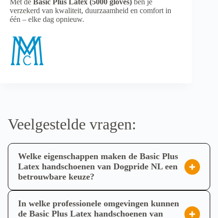
Met de
Basic Plus Latex (5000 gloves)
ben je
verzekerd van kwaliteit, duurzaamheid en comfort in
één – elke dag opnieuw.
Veelgestelde vragen:
Welke eigenschappen maken de Basic Plus
Latex handschoenen van Dogpride NL een
betrouwbare keuze?
De Basic Plus Latex handschoenen van Dogpride NL
bieden een perfecte combinatie van bescherming, comfort
In welke professionele omgevingen kunnen
en souplesse. Ze zijn vervaardigd van hoogwaardig
de Basic Plus Latex handschoenen van