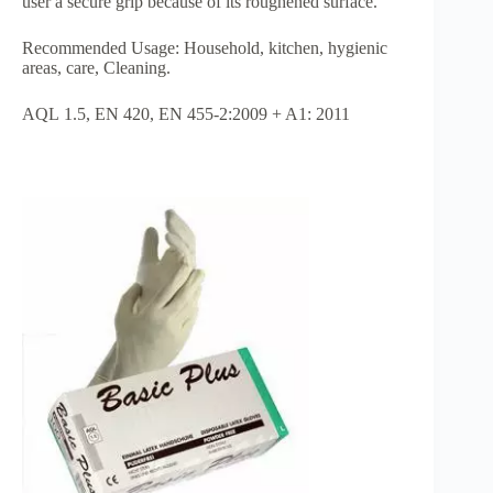
user a secure grip because of
its
roughened surface
.
Recommended Usage
:
Household, kitchen,
hygienic
areas,
care,
Cleaning.
AQL
1.5
, EN
420, EN
455-2:2009
+ A1
: 2011