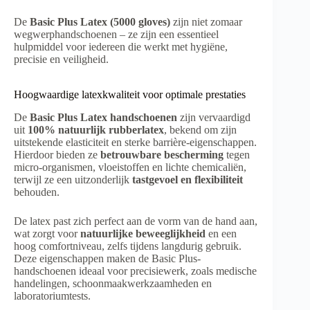
De
Basic Plus Latex (5000 gloves)
zijn niet zomaar
wegwerphandschoenen – ze zijn een essentieel
hulpmiddel voor iedereen die werkt met hygiëne,
precisie en veiligheid.
Hoogwaardige latexkwaliteit voor optimale prestaties
De
Basic Plus Latex handschoenen
zijn vervaardigd
uit
100% natuurlijk rubberlatex
, bekend om zijn
uitstekende elasticiteit en sterke barrière-eigenschappen.
Hierdoor bieden ze
betrouwbare bescherming
tegen
micro-organismen, vloeistoffen en lichte chemicaliën,
terwijl ze een uitzonderlijk
tastgevoel en flexibiliteit
behouden.
De latex past zich perfect aan de vorm van de hand aan,
wat zorgt voor
natuurlijke beweeglijkheid
en een
hoog comfortniveau, zelfs tijdens langdurig gebruik.
Deze eigenschappen maken de Basic Plus-
handschoenen ideaal voor precisiewerk, zoals medische
handelingen, schoonmaakwerkzaamheden en
laboratoriumtests.