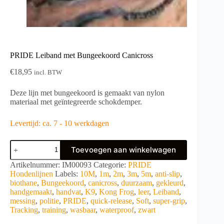
PRIDE Leiband met Bungeekoord Canicross
€
18,95
incl. BTW
Deze lijn met bungeekoord is gemaakt van nylon
materiaal met geïntegreerde schokdemper.
Levertijd: ca. 7 - 10 werkdagen
PRIDE
Toevoegen aan winkelwagen
Leiband
met
A
Artikelnummer:
IM00093
Categorie:
PRIDE
Bungeekoord
l
Hondenlijnen
Labels:
10M
,
1m
,
2m
,
3m
,
5m
,
anti-slip
,
Canicross
t
biothane
,
Bungeekoord
,
canicross
,
duurzaam
,
gekleurd
,
aantal
e
handgemaakt
,
handvat
,
K9
,
Kong Frog
,
leer
,
Leiband
,
r
messing
,
politie
,
PRIDE
,
quick-release
,
Soft
,
super-grip
,
n
Tracking
,
training
,
wasbaar
,
waterproof
,
zwart
a