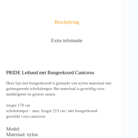
t
i
v
e
Beschrijving
:
Extra informatie
PRIDE Leiband met Bungeekoord Canicross
Deze lijn met bungeekoord is gemaakt van nylon materiaal met
geïntegreerde schokdemper. Het materiaal is geweldig voor
middelgrote en grotere rassen.
lengte 170 cm
schokdemper – max. lengte 215 cm / met bungeekoord
geschikt voor canicross
Model:
Materiaal: nylon