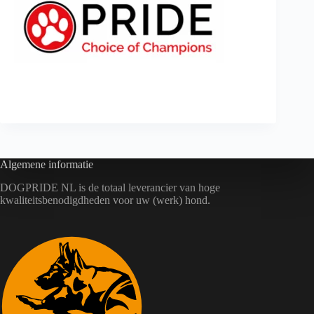
Algemene informatie
DOGPRIDE NL is de totaal leverancier van hoge
kwaliteitsbenodigdheden voor uw (werk) hond.