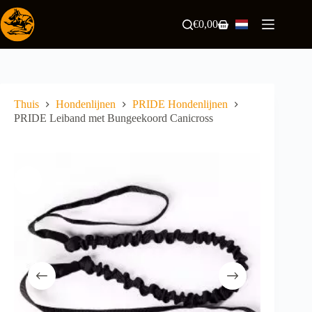
Ga
naar
€
0,00
Winkelwagen
de
inhoud
Thuis
Hondenlijnen
PRIDE Hondenlijnen
PRIDE Leiband met Bungeekoord Canicross