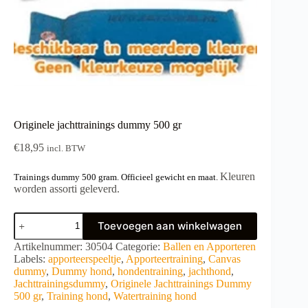
Originele jachttrainings dummy 500 gr
€
18,95
incl. BTW
Kleuren
Trainings dummy 500 gram.
Officieel gewicht en maat.
worden assorti geleverd.
Originele
Toevoegen aan winkelwagen
jachttrainings
dummy
A
Artikelnummer:
30504
Categorie:
Ballen en Apporteren
500
l
Labels:
apporteerspeeltje
,
Apporteertraining
,
Canvas
gr
t
dummy
,
Dummy hond
,
hondentraining
,
jachthond
,
aantal
e
Jachttrainingsdummy
,
Originele Jachttrainings Dummy
r
500 gr
,
Training hond
,
Watertraining hond
n