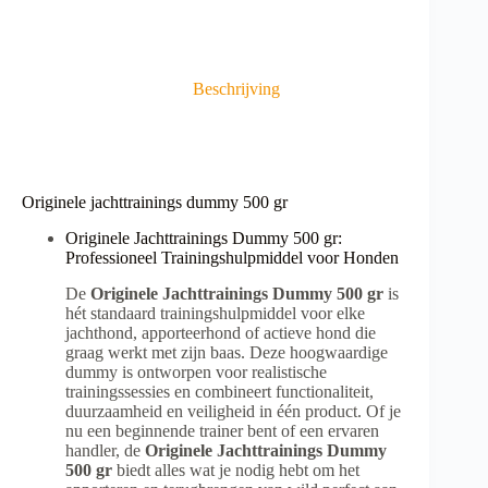
a
t
i
v
Beschrijving
e
:
Originele jachttrainings dummy 500 gr
Originele Jachttrainings Dummy 500 gr:
Professioneel Trainingshulpmiddel voor Honden
De
Originele Jachttrainings Dummy 500 gr
is
hét standaard trainingshulpmiddel voor elke
jachthond, apporteerhond of actieve hond die
graag werkt met zijn baas. Deze hoogwaardige
dummy is ontworpen voor realistische
trainingssessies en combineert functionaliteit,
duurzaamheid en veiligheid in één product. Of je
nu een beginnende trainer bent of een ervaren
handler, de
Originele Jachttrainings Dummy
500 gr
biedt alles wat je nodig hebt om het