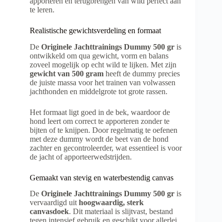
apporteren en terugbrengen van wild perfect aan
te leren.
Realistische gewichtsverdeling en formaat
De
Originele Jachttrainings Dummy 500 gr
is
ontwikkeld om qua gewicht, vorm en balans
zoveel mogelijk op echt wild te lijken. Met zijn
gewicht van 500 gram
heeft de dummy precies
de juiste massa voor het trainen van volwassen
jachthonden en middelgrote tot grote rassen.
Het formaat ligt goed in de bek, waardoor de
hond leert om correct te apporteren zonder te
bijten of te knijpen. Door regelmatig te oefenen
met deze dummy wordt de beet van de hond
zachter en gecontroleerder, wat essentieel is voor
de jacht of apporteerwedstrijden.
Gemaakt van stevig en waterbestendig canvas
De
Originele Jachttrainings Dummy 500 gr
is
vervaardigd uit
hoogwaardig, sterk
canvasdoek
. Dit materiaal is slijtvast, bestand
tegen intensief gebruik en geschikt voor allerlei