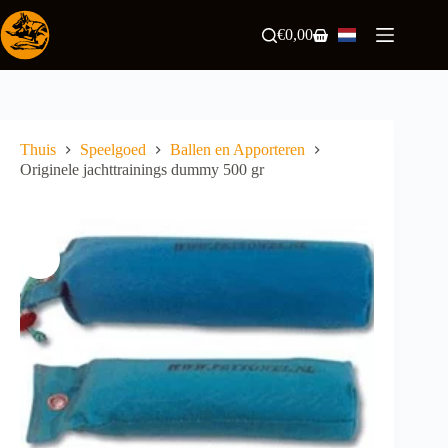
Ga
naar
€
0,00
Winkelwagen
de
inhoud
Thuis
Speelgoed
Ballen en Apporteren
Originele jachttrainings dummy 500 gr