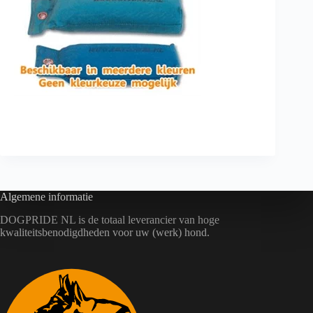
Algemene informatie
DOGPRIDE NL is de totaal leverancier van hoge
kwaliteitsbenodigdheden voor uw (werk) hond.