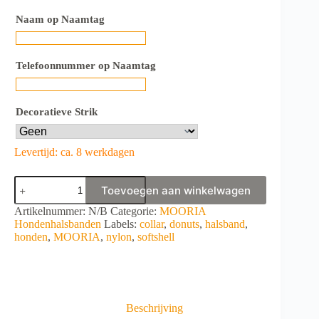
Naam op Naamtag
Telefoonnummer op Naamtag
Decoratieve Strik
Levertijd: ca. 8 werkdagen
MOORIA
Toevoegen aan winkelwagen
Collar
Donuts
A
Artikelnummer:
N/B
Categorie:
MOORIA
aantal
l
Hondenhalsbanden
Labels:
collar
,
donuts
,
halsband
,
t
honden
,
MOORIA
,
nylon
,
softshell
e
r
n
a
t
Beschrijving
i