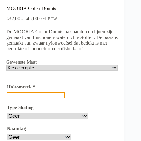
MOORIA Collar Donuts
Prijsklasse:
€
32,00
-
€
45,00
incl. BTW
€32,00
tot
De MOORIA Collar Donuts halsbanden en lijnen zijn
€45,00
gemaakt van functionele waterdichte stoffen. De basis is
gemaakt van zwaar nylonweefsel dat bedekt is met
bedrukte of monochrome softshell-stof.
Gewenste Maat
Halsomtrek
*
Type Sluiting
Naamtag