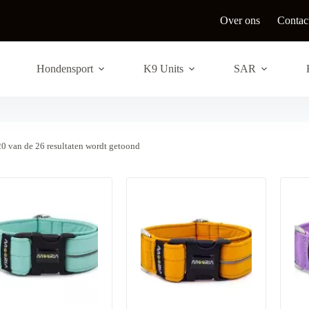
Over ons
Contac
Hondensport
K9 Units
SAR
G
20 van de 26 resultaten wordt getoond
e
s
o
r
t
e
e
r
d
o
p
n
i
e