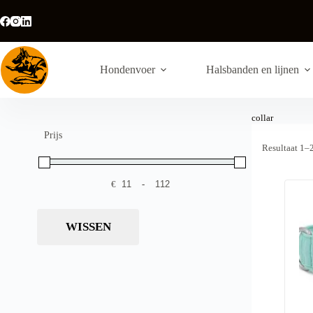
Ga
naar
de
inhoud
Hondenvoer
Halsbanden en lijnen
collar
Prijs
Resultaat 1–
€
-
Minimale prijs
Maximale prijs
WISSEN