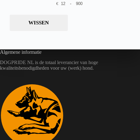
o
o
i
i
€
-
e
e
€
Minimale prijs
Maximale prijs
d
d
e
e
r
r
4
u
u
k
k
d
d
5
c
c
a
a
e
e
,
t
t
WISSEN
n
n
0
r
r
p
p
g
g
0
e
e
a
a
e
e
v
v
g
g
k
k
a
a
i
i
o
o
r
r
n
n
z
z
i
i
a
a
Algemene informatie
e
e
a
a
n
n
t
t
DOGPRIDE NL is de totaal leverancier van hoge
w
w
i
i
o
o
kwaliteitsbenodigdheden voor uw (werk) hond.
e
e
r
r
s
s
d
d
.
.
e
e
D
D
n
n
e
e
o
o
z
z
p
p
e
e
d
d
o
o
e
e
p
p
p
p
t
t
r
r
i
i
o
o
e
e
d
d
k
k
u
u
a
a
c
c
n
n