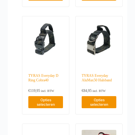
t
t
a
a
k
k
r
r
p
p
g
g
o
o
i
i
r
r
i
i
z
z
a
a
o
o
n
n
e
e
t
t
d
d
a
a
n
n
i
i
u
u
w
w
e
e
c
c
o
o
s
s
t
t
r
r
.
.
h
h
d
d
D
D
e
e
e
e
e
e
e
e
n
n
z
z
f
f
o
o
e
e
t
t
p
p
o
o
m
m
d
d
p
p
e
e
e
e
t
t
e
e
p
p
i
i
TYRAS Everyday D
TYRAS Everyday
r
r
r
r
Ring Cobra40
AluMax50 Halsband
e
e
d
d
o
o
k
k
e
e
d
d
a
a
€
119,95
€
84,95
incl. BTW
incl. BTW
r
r
u
u
n
n
e
e
D
D
c
c
g
g
Opties
Opties
v
v
i
i
t
t
selecteren
selecteren
e
e
a
a
t
t
p
p
k
k
r
r
p
p
a
a
o
o
i
i
r
r
g
g
z
z
a
a
o
o
i
i
e
e
t
t
d
d
n
n
n
n
i
i
u
u
a
a
w
w