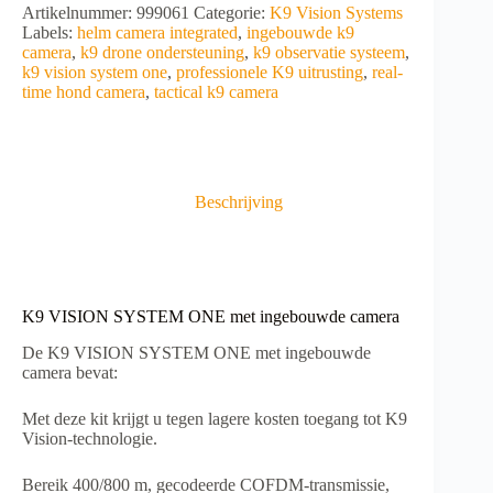
Artikelnummer:
999061
Categorie:
K9 Vision Systems
Labels:
helm camera integrated
,
ingebouwde k9
camera
,
k9 drone ondersteuning
,
k9 observatie systeem
,
k9 vision system one
,
professionele K9 uitrusting
,
real-
time hond camera
,
tactical k9 camera
Beschrijving
K9 VISION SYSTEM ONE met ingebouwde camera
De K9 VISION SYSTEM ONE met ingebouwde
camera bevat:
Met deze kit krijgt u tegen lagere kosten toegang tot K9
Vision-technologie.
Bereik 400/800 m, gecodeerde COFDM-transmissie,