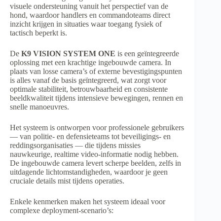
visuele ondersteuning vanuit het perspectief van de
hond, waardoor handlers en commandoteams direct
inzicht krijgen in situaties waar toegang fysiek of
tactisch beperkt is.
De
K9 VISION SYSTEM ONE
is een geïntegreerde
oplossing met een krachtige ingebouwde camera. In
plaats van losse camera’s of externe bevestigingspunten
is alles vanaf de basis geïntegreerd, wat zorgt voor
optimale stabiliteit, betrouwbaarheid en consistente
beeldkwaliteit tijdens intensieve bewegingen, rennen en
snelle manoeuvres.
Het systeem is ontworpen voor professionele gebruikers
— van politie- en defensieteams tot beveiligings- en
reddingsorganisaties — die tijdens missies
nauwkeurige, realtime video-informatie nodig hebben.
De ingebouwde camera levert scherpe beelden, zelfs in
uitdagende lichtomstandigheden, waardoor je geen
cruciale details mist tijdens operaties.
Enkele kenmerken maken het systeem ideaal voor
complexe deployment-scenario’s: