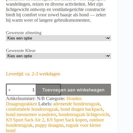
wandelingen, reizen en diverse activiteiten. Met zijn
lichtgewicht ontwerp en ventilatiegerichte constructie
biedt hij comfort voor zowel baasje als hond — zeker
bij warm weer of langere gebruiksmomenten.
Gewenste afmeting
Gewenste Kleur
Levertijd: ca. 2-3 werkdagen
K9
Toevoegen aan winkelwagen
Sport
Sack®
A
Artikelnummer:
N/B
Categorie:
Honden
Air
l
Draagrugzakken
Labels:
ademende hondenrugzak
,
2
t
comfortabele hondenrugzak
,
hond dragen backpack
,
aantal
e
hond meenemen wandelen
,
hondenrugzak lichtgewicht
,
r
K9 Sport Sack Air 2
,
K9 Sport Sack kopen
,
outdoor
n
hondenrugzak
,
puppy draagtas
,
rugzak voor kleine
a
hond