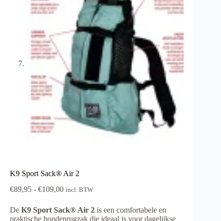
K9 Sport Sack® Air 2
Prijsklasse:
€
89,95
-
€
109,00
incl. BTW
€89,95
tot
De
K9 Sport Sack® Air 2
is een comfortabele en
€109,00
praktische hondenrugzak die ideaal is voor dagelijkse