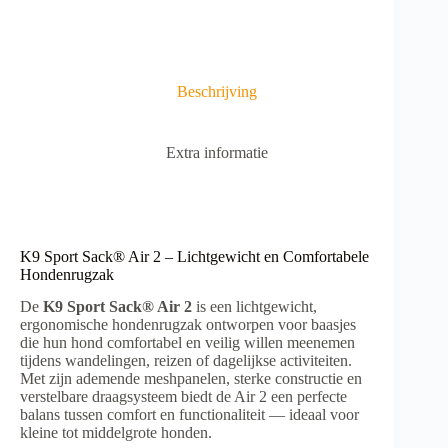
t
i
v
e
:
Beschrijving
Extra informatie
K9 Sport Sack® Air 2 – Lichtgewicht en Comfortabele
Hondenrugzak
De
K9 Sport Sack® Air 2
is een lichtgewicht,
ergonomische hondenrugzak ontworpen voor baasjes
die hun hond comfortabel en veilig willen meenemen
tijdens wandelingen, reizen of dagelijkse activiteiten.
Met zijn ademende meshpanelen, sterke constructie en
verstelbare draagsysteem biedt de Air 2 een perfecte
balans tussen comfort en functionaliteit — ideaal voor
kleine tot middelgrote honden.