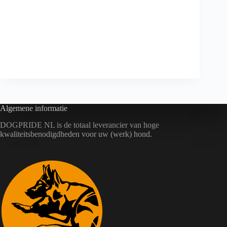
hondensport en een aantal jaren werkzaam te zijn
geweest voor meerdere dierenbedrijven.
In mei 2018 bereikte ik een hoogtepunt in mijn
hondensport carrière. Ik werd WDSF Wereld kampioen
in de klasse ipo2 en stroomde door naar het Nederlands
Kampioenschap alle rassen.
Algemene informatie
DOGPRIDE NL is de totaal leverancier van hoge
kwaliteitsbenodigdheden voor uw (werk) hond.