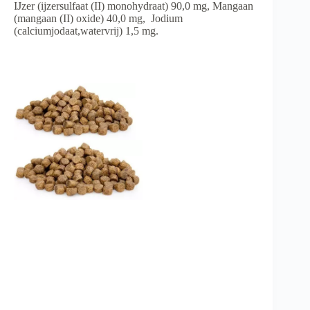
IJzer (ijzersulfaat (II) monohydraat) 90,0 mg, Mangaan
(mangaan (II) oxide) 40,0 mg, Jodium
(calciumjodaat,watervrij) 1,5 mg.
Dogpride NL sponsort Kelly Albers
Sinds 2015 ben ik (Kelly Albers) actief in de
dierensector. Na het volgen van meerdere opleidingen,
vele jaren ervaring op te hebben gedaan binnen de