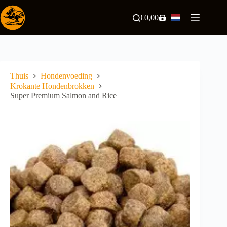
Ga
naar
€
0,00
Winkelwagen
de
inhoud
Thuis
Hondenvoeding
Krokante Hondenbrokken
Super Premium Salmon and Rice