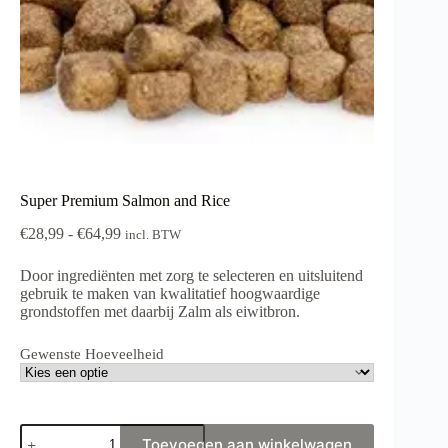
Super Premium Salmon and Rice
Prijsklasse:
€
28,99
-
€
64,99
incl. BTW
€28,99
tot
Door ingrediënten met zorg te selecteren en uitsluitend
€64,99
gebruik te maken van kwalitatief hoogwaardige
grondstoffen met daarbij Zalm als eiwitbron.
Gewenste Hoeveelheid
Super
Toevoegen aan winkelwagen