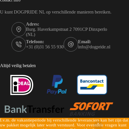
Contact Info
U kunt DOGPRIDE NL op verschillende manieren bereiken.
Adres:
Burg. Haverkampstraat 2 7091CP Dinxperlo
(NL)
Telefoon:
Email:
+31 (0)31 56 55 930
info@dogpride.nl
Altijd veilig betalen
I.v.m. de vakantieperiode bij verschillende leveranciers kan het zijn dat
Copyright © 2026 Dogpride NL - Mogelijk gemaakt door
uw pakket mogelijk later wordt verstuurd. Voor eventuele vragen kunt