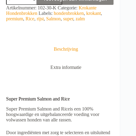
Premium
Salmon
A
Artikelnummer:
102-30-K
Categorie:
Krokante
and
l
Hondenbrokken
Labels:
hondenbrokken
,
krokant
,
Rice
t
premium
,
Rice
,
rijst
,
Salmon
,
super
,
zalm
aantal
e
r
n
a
t
Beschrijving
i
v
e
Extra informatie
:
Super Premium Salmon and Rice
Super Premium Salmon and Riceis een 100%
hoogwaardige en uitgebalanceerde voeding voor
volwassen honden van alle rassen.
Door ingrediënten met zorg te selecteren en uitsluitend