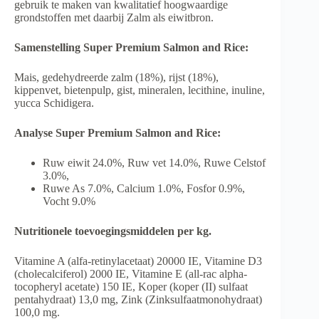
gebruik te maken van kwalitatief hoogwaardige
grondstoffen met daarbij Zalm als eiwitbron.
Samenstelling Super Premium Salmon and Rice:
Mais, gedehydreerde zalm (18%), rijst (18%),
kippenvet, bietenpulp, gist, mineralen, lecithine, inuline,
yucca Schidigera.
Analyse Super Premium Salmon and Rice:
Ruw eiwit 24.0%, Ruw vet 14.0%, Ruwe Celstof
3.0%,
Ruwe As 7.0%, Calcium 1.0%, Fosfor 0.9%,
Vocht 9.0%
Nutritionele toevoegingsmiddelen per kg.
Vitamine A (alfa-retinylacetaat) 20000 IE, Vitamine D3
(cholecalciferol) 2000 IE, Vitamine E (all-rac alpha-
tocopheryl acetate) 150 IE, Koper (koper (II) sulfaat
pentahydraat) 13,0 mg, Zink (Zinksulfaatmonohydraat)
100,0 mg.