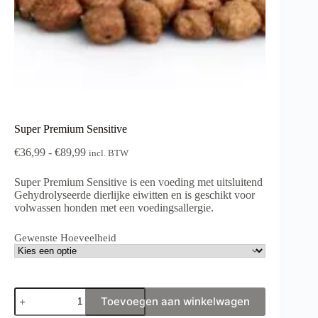
Super Premium Sensitive
Prijsklasse:
€
36,99
-
€
89,99
incl. BTW
€36,99
tot
Super Premium Sensitive is een voeding met uitsluitend
€89,99
Gehydrolyseerde dierlijke eiwitten en is geschikt voor
volwassen honden met een voedingsallergie.
Gewenste Hoeveelheid
Super
Toevoegen aan winkelwagen
Premium
Sensitive