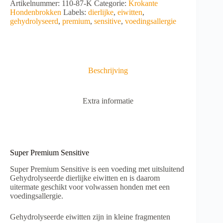
A
Artikelnummer:
110-87-K
Categorie:
Krokante
aantal
l
Hondenbrokken
Labels:
dierlijke
,
eiwitten
,
t
gehydrolyseerd
,
premium
,
sensitive
,
voedingsallergie
e
r
n
a
t
Beschrijving
i
v
e
Extra informatie
:
Super Premium Sensitive
Super Premium Sensitive is een voeding met uitsluitend
Gehydrolyseerde dierlijke eiwitten en is daarom
uitermate geschikt voor volwassen honden met een
voedingsallergie.
Gehydrolyseerde eiwitten zijn in kleine fragmenten