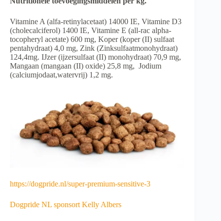
Nutritionele toevoegingsmiddelen per kg.
Vitamine A (alfa-retinylacetaat) 14000 IE, Vitamine D3
(cholecalciferol) 1400 IE, Vitamine E (all-rac alpha-
tocopheryl acetate) 600 mg, Koper (koper (II) sulfaat
pentahydraat) 4,0 mg, Zink (Zinksulfaatmonohydraat)
124,4mg. IJzer (ijzersulfaat (II) monohydraat) 70,9 mg,
Mangaan (mangaan (II) oxide) 25,8 mg, Jodium
(calciumjodaat,watervrij) 1,2 mg.
https://dogpride.nl/super-premium-sensitive-3
Dogpride NL sponsort Kelly Albers