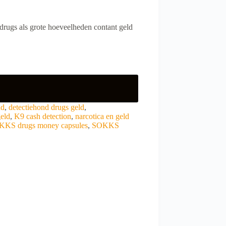
drugs als grote hoeveelheden contant geld
nd
,
detectiehond drugs geld
,
geld
,
K9 cash detection
,
narcotica en geld
KS drugs money capsules
,
SOKKS