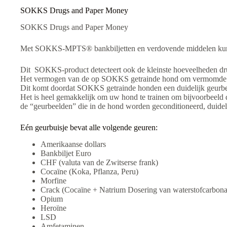
SOKKS Drugs and Paper Money
SOKKS Drugs and Paper Money
Met SOKKS-MPTS® bankbiljetten en verdovende middelen kunt u
Dit
SOKKS-product detecteert ook de kleinste hoeveelheden d
Het vermogen van de op SOKKS getrainde hond om vermomde en/o
Dit komt doordat SOKKS getrainde honden een duidelijk geurbe
Het is heel gemakkelijk om uw hond te trainen om bijvoorbeeld
de “geurbeelden” die in de hond worden geconditioneerd, duidel
Eén geurbuisje bevat alle volgende geuren:
Amerikaanse dollars
Bankbiljet Euro
CHF (valuta van de Zwitserse frank)
Cocaïne (Koka, Pflanza, Peru)
Morfine
Crack (Cocaïne + Natrium Dosering van waterstofcarbona
Opium
Heroïne
LSD
Amfetaminen