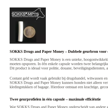
SOKKS Drugs and Paper Money – Dubbele geurbron voor det
SOKKS Drugs and Paper Money is een unieke, hoogontwikkelde g
moeten opsporen. In één enkele capsule worden twee belangrijke
Dit product is ideaal voor politie, douane, beveiligingsdiensten, 
Contant geld wordt vaak gebruikt bij drugshandel, witwassen en 
SOKKS Drugs and Paper Money kunnen honden niet alleen verbod
kledingstukken of bagage. Hierdoor ontstaat een krachtige, gecom
Twee geurprofielen in één capsule – maximale efficiëntie
Wat SOKKS Drugs and Paper Money onderscheidt van andere geu