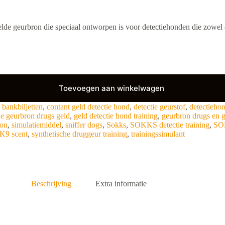
lde geurbron die speciaal ontworpen is voor detectiehonden die zowel 
Toevoegen aan winkelwagen
:
bankbiljetten
,
contant geld detectie hond
,
detectie geurstof
,
detectieho
e geurbron drugs geld
,
geld detectie hond training
,
geurbron drugs en 
ion
,
simulatiemiddel
,
sniffer dogs
,
Sokks
,
SOKKS detectie training
,
SOK
9 scent
,
synthetische druggeur training
,
trainingssimulant
Beschrijving
Extra informatie