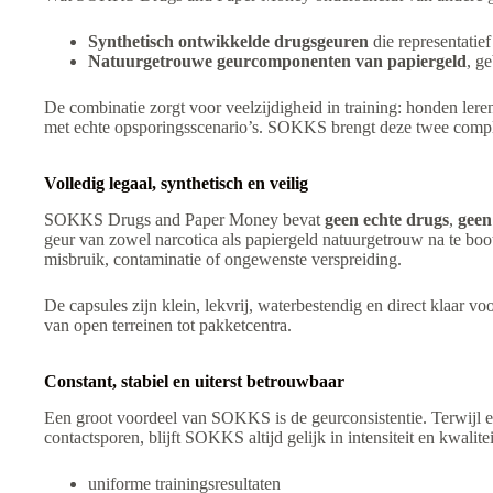
Synthetisch ontwikkelde drugsgeuren
die representatie
Natuurgetrouwe geurcomponenten van papiergeld
, g
De combinatie zorgt voor veelzijdigheid in training: honden leren
met echte opsporingsscenario’s. SOKKS brengt deze twee complex
Volledig legaal, synthetisch en veilig
SOKKS Drugs and Paper Money bevat
geen echte drugs
,
geen
geur van zowel narcotica als papiergeld natuurgetrouw na te boo
misbruik, contaminatie of ongewenste verspreiding.
De capsules zijn klein, lekvrij, waterbestendig en direct klaar 
van open terreinen tot pakketcentra.
Constant, stabiel en uiterst betrouwbaar
Een groot voordeel van SOKKS is de geurconsistentie. Terwijl e
contactsporen, blijft SOKKS altijd gelijk in intensiteit en kwalitei
uniforme trainingsresultaten