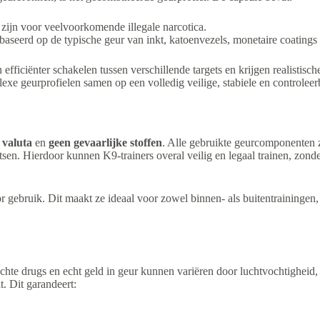
f zijn voor veelvoorkomende illegale narcotica.
ebaseerd op de typische geur van inkt, katoenvezels, monetaire coatings
 efficiënter schakelen tussen verschillende targets en krijgen realisti
e geurprofielen samen op een volledig veilige, stabiele en controleer
 valuta
en
geen gevaarlijke stoffen
. Alle gebruikte geurcomponenten 
tsen. Hierdoor kunnen K9-trainers overal veilig en legaal trainen, zond
voor gebruik. Dit maakt ze ideaal voor zowel binnen- als buitentraininge
chte drugs en echt geld in geur kunnen variëren door luchtvochtighei
t. Dit garandeert: