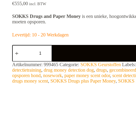
€
555,00
incl. BTW
SOKKS Drugs and Paper Money
is een unieke, hoogontwikke
moeten opsporen.
Levertijd: 10 - 20 Werkdagen
SOKKS
Drugs
and
Paper
A
Artikelnummer:
999465
Categorie:
SOKKS Geurstoffen
Labels
Money
l
detectietraining
,
drug money detection dog
,
drugs
,
gecombineerd
aantal
t
opsporen hond
,
nosework
,
paper money scent odor
,
scent detect
e
drugs money scent
,
SOKKS Drugs plus Paper Money
,
SOKKS K
r
n
a
t
i
v
e
: