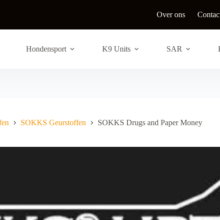
Over ons
Contac
Hondensport
K9 Units
SAR
fen
SOKKS Geurstoffen
SOKKS Drugs and Paper Money