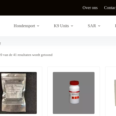
Over ons
Contac
Hondensport
K9 Units
SAR
f
G
20 van de 41 resultaten wordt getoond
e
s
o
r
t
e
e
r
d
o
p
n
i
e