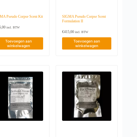
MA Pseudo Corpse Scent Kit
SIGMA Pseudo Corpse Scent
Formulation II
5,00
incl. BTW
€
415,00
incl. BTW
Toevoegen aan
Toevoegen aan
winkelwagen
winkelwagen