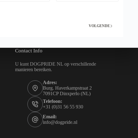
r
i
d
e
e
s
n
.
o
D
VOLGENDE
p
e
d
z
e
e
p
o
r
p
Contact Info
o
t
d
i
u
e
U kunt DOGPRIDE NL op verschillende
c
k
manieren bereiken.
t
a
p
n
a
Adres:
g
g
e
Burg. Haverkampstraat 2
i
k
7091CP Dinxperlo (NL)
n
o
Telefoon:
a
z
+31 (0)31 56 55 930
e
n
Email:
w
o
info@dogpride.nl
r
d
e