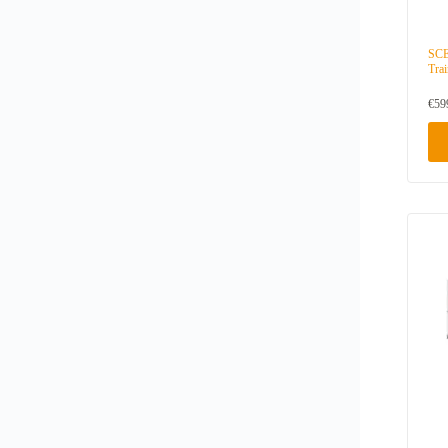
SCE
Tra
€
59