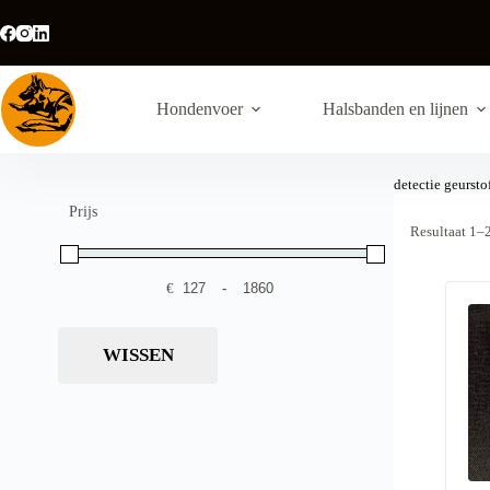
Ga
naar
de
inhoud
Hondenvoer
Halsbanden en lijnen
detectie geursto
Prijs
Resultaat 1–
€
-
Minimale prijs
Maximale prijs
WISSEN