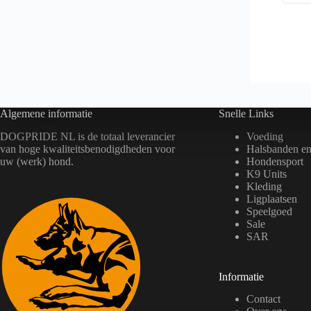
r
i
d
e
e
s
n
.
o
D
p
e
d
z
e
e
p
o
r
p
Algemene informatie
Snelle Links
o
t
d
i
DOGPRIDE NL is de totaal leverancier
Voeding
u
e
van hoge kwaliteitsbenodigdheden voor
Halsbanden en 
c
k
uw (werk) hond.
Hondensport
t
a
p
K9 Units
n
a
g
Kleding
g
e
Ligplaatsen
i
k
Speelgoed
n
o
Sale
a
z
SAR
e
n
w
o
Informatie
r
d
Contact
e