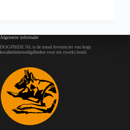
P1334 | Sigma-Aldrich
Algemene informatie
DOGPRIDE NL is de totaal leverancier van hoge
kwaliteitsbenodigdheden voor uw (werk) hond.