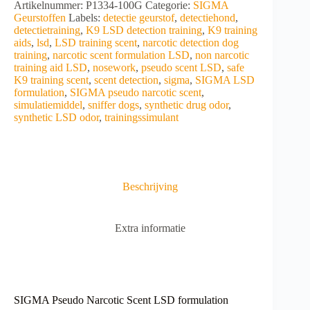
A
Artikelnummer:
P1334-100G
Categorie:
SIGMA
Scent
l
Geurstoffen
Labels:
detectie geurstof
,
detectiehond
,
LSD
t
detectietraining
,
K9 LSD detection training
,
K9 training
formulation
e
aids
,
lsd
,
LSD training scent
,
narcotic detection dog
aantal
r
training
,
narcotic scent formulation LSD
,
non narcotic
n
training aid LSD
,
nosework
,
pseudo scent LSD
,
safe
a
K9 training scent
,
scent detection
,
sigma
,
SIGMA LSD
t
formulation
,
SIGMA pseudo narcotic scent
,
i
simulatiemiddel
,
sniffer dogs
,
synthetic drug odor
,
v
synthetic LSD odor
,
trainingssimulant
e
:
Beschrijving
Extra informatie
SIGMA Pseudo Narcotic Scent LSD formulation