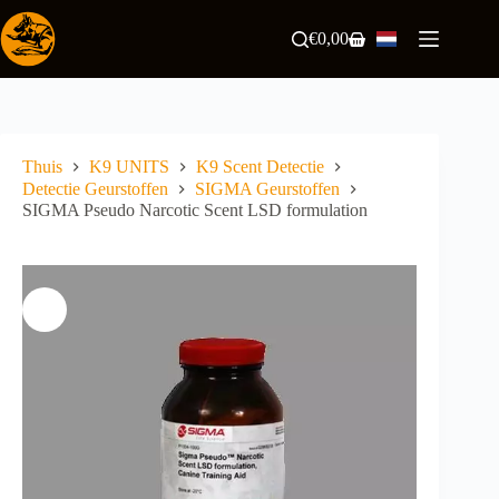
Ga
naar
€
0,00
Winkelwagen
de
inhoud
Thuis
K9 UNITS
K9 Scent Detectie
Detectie Geurstoffen
SIGMA Geurstoffen
SIGMA Pseudo Narcotic Scent LSD formulation