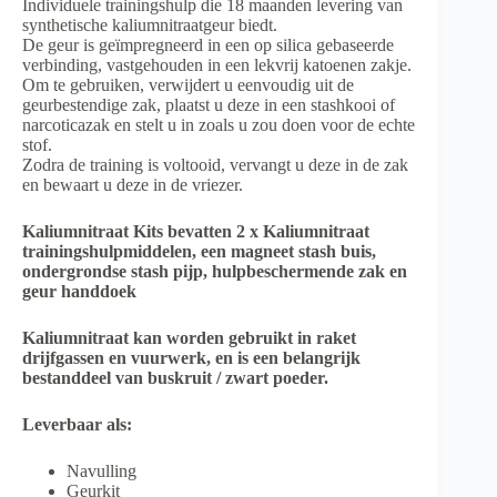
Individuele trainingshulp die 18 maanden levering van
synthetische kaliumnitraatgeur biedt.
De geur is geïmpregneerd in een op silica gebaseerde
verbinding, vastgehouden in een lekvrij katoenen zakje.
Om te gebruiken, verwijdert u eenvoudig uit de
geurbestendige zak, plaatst u deze in een stashkooi of
narcoticazak en stelt u in zoals u zou doen voor de echte
stof.
Zodra de training is voltooid, vervangt u deze in de zak
en bewaart u deze in de vriezer.
Kaliumnitraat Kits bevatten 2 x Kaliumnitraat
trainingshulpmiddelen, een magneet stash buis,
ondergrondse stash pijp, hulpbeschermende zak en
geur handdoek
Kaliumnitraat kan worden gebruikt in raket
drijfgassen en vuurwerk, en is een belangrijk
bestanddeel van buskruit / zwart poeder.
Leverbaar als:
Navulling
Geurkit