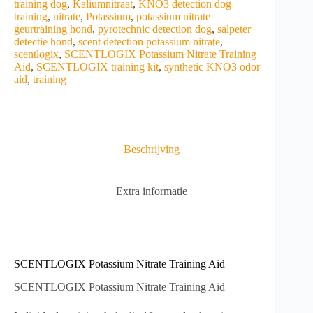
n
training dog
,
Kaliumnitraat
,
KNO3 detection dog
a
training
,
nitrate
,
Potassium
,
potassium nitrate
t
geurtraining hond
,
pyrotechnic detection dog
,
salpeter
i
detectie hond
,
scent detection potassium nitrate
,
v
scentlogix
,
SCENTLOGIX Potassium Nitrate Training
e
Aid
,
SCENTLOGIX training kit
,
synthetic KNO3 odor
:
aid
,
training
Beschrijving
Extra informatie
SCENTLOGIX Potassium Nitrate Training Aid
SCENTLOGIX Potassium Nitrate Training Aid