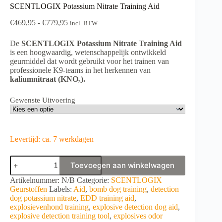
SCENTLOGIX Potassium Nitrate Training Aid
Prijsklasse:
€
469,95
-
€
779,95
incl. BTW
€469,95
tot
De
SCENTLOGIX Potassium Nitrate Training Aid
€779,95
is een hoogwaardig, wetenschappelijk ontwikkeld
geurmiddel dat wordt gebruikt voor het trainen van
professionele K9-teams in het herkennen van
kaliumnitraat (KNO₃).
Gewenste Uitvoering
Levertijd: ca. 7 werkdagen
SCENTLOGIX
Toevoegen aan winkelwagen
Potassium
Nitrate
A
Artikelnummer:
N/B
Categorie:
SCENTLOGIX
Training
l
Geurstoffen
Labels:
Aid
,
bomb dog training
,
detection
Aid
t
dog potassium nitrate
,
EDD training aid
,
aantal
e
explosievenhond training
,
explosive detection dog aid
,
r
explosive detection training tool
,
explosives odor