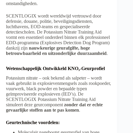
omstandigheden.
SCENTLOGIX wordt wereldwijd vertrouwd door
defensie, douane, politie, beveiligingsdiensten,
luchthavens, EOD-teams en gespecialiseerde
detectiescholen. De Potassium Nitrate Training Aid
vormt een essentieel onderdeel binnen elk professioneel
EDD-programma (Explosives Detection Dog Program)
dankzij zijn
nauwkeurige geurafgifte, hoge
betrouwbaarheid en uitzonderlijke duurzaamheid
.
Wetenschappelijk Ontwikkeld KNO₃-Geurprofiel
Potassium nitrate – ook bekend als salpeter – wordt
vaak gebruikt in explosievenmengsels zoals rookpoeder,
vuurwerk, black powder en bepaalde typen
geïmproviseerde explosieven (IED’s). De
SCENTLOGIX Potassium Nitrate Training Aid
simuleert deze geurcomponent
zonder dat er echte
gevaarlijke stoffen aan te pas komen
.
Geurtechnische voordelen:
Moleculair nagebootst geurprofiel van hoge