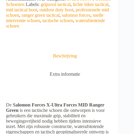
Ultra
l
Schoenen
Labels:
gripzool tactical
,
lichte hiker tactical
,
Forces
t
mid tactical boot
,
outdoor duty boot
,
professionele mid
MID
e
schoen
,
ranger green tactical
,
salomon forces
,
snelle
Ranger
r
interventie schoen
,
tactische schoen
,
waterafstotende
Green
n
schoen
aantal
a
t
i
v
e
Beschrijving
:
Extra informatie
De
Salomon Forces X-Ultra Forces MID Ranger
Green
is een tactische schoen die ontworpen is voor
gebruikers die maximale grip, stabiliteit en
bewegingsvrijheid nodig hebben tijdens intensieve
inzet. Met zijn robuuste constructie, waterafstotende
eigenschappen en tactisch geoptimaliseerde ontwerp is