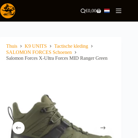
Ga
naar
€
0,00
Winkelwagen
de
inhoud
Thuis
K9 UNITS
Tactische kleding
SALOMON FORCES Schoenen
Salomon Forces X-Ultra Forces MID Ranger Green