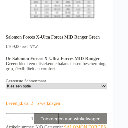
Salomon Forces X-Ultra Forces MID Ranger Green
€
169,00
incl. BTW
De
Salomon Forces X-Ultra Forces MID Ranger
Green
biedt een uitstekende balans tussen bescherming,
grip, flexibiliteit en comfort.
Gewenste Schoenmaat
Levertijd: ca. 2 - 5 werkdagen
Salomon
Toevoegen aan winkelwagen
Forces
X-
A
Artikelnummer:
N/B
Categorie:
SALOMON FORCES