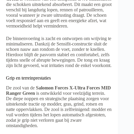
die schokken uitstekend absorbeert. Dit maakt een groot
verschil bij langdurig lopen, rennen of patrouilleren,
vooral wanneer je zware uitrusting draagt. De schoen
voelt responsief aan en geeft een energieke afzet, wat
vermoeidheid helpt verminderen.
De binnenvoering is zacht en ontworpen om wrijving te
minimaliseren. Dankzij de Sensifit-constructie sluit de
schoen nauw aan rondom de voet, zonder te knellen.
Hierdoor blijft de pasvorm stabiel en comfortabel, zelfs
tijdens snelle of abrupte bewegingen. De tong en kraag
zijn licht gevoerd, wat irritaties rond de enkel voorkomt.
Grip en terreinprestaties
De zool van de
Salomon Forces X-Ultra Forces MID
Ranger Green
is ontwikkeld voor veelzijdig terrein.
De diepe noppen en strategische plaatsing zorgen voor
uitstekende tractie op modder, gras, grind, rotsen en
natte oppervlakken. De zool is zelfreinigend: modder en
vuil worden tijdens het lopen automatisch afgestoten,
zodat je grip niet verloren gaat bij zware
omstandigheden.