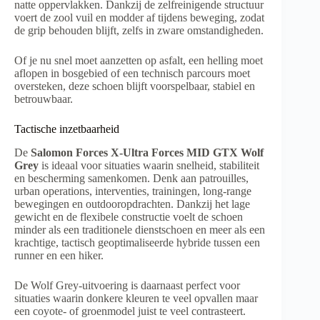
natte oppervlakken. Dankzij de zelfreinigende structuur
voert de zool vuil en modder af tijdens beweging, zodat
de grip behouden blijft, zelfs in zware omstandigheden.
Of je nu snel moet aanzetten op asfalt, een helling moet
aflopen in bosgebied of een technisch parcours moet
oversteken, deze schoen blijft voorspelbaar, stabiel en
betrouwbaar.
Tactische inzetbaarheid
De
Salomon Forces X-Ultra Forces MID GTX Wolf
Grey
is ideaal voor situaties waarin snelheid, stabiliteit
en bescherming samenkomen. Denk aan patrouilles,
urban operations, interventies, trainingen, long-range
bewegingen en outdooropdrachten. Dankzij het lage
gewicht en de flexibele constructie voelt de schoen
minder als een traditionele dienstschoen en meer als een
krachtige, tactisch geoptimaliseerde hybride tussen een
runner en een hiker.
De Wolf Grey-uitvoering is daarnaast perfect voor
situaties waarin donkere kleuren te veel opvallen maar
een coyote- of groenmodel juist te veel contrasteert.