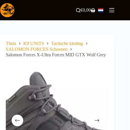
Ga
naar
€
0,00
Winkelwagen
de
inhoud
Thuis
K9 UNITS
Tactische kleding
SALOMON FORCES Schoenen
Salomon Forces X-Ultra Forces MID GTX Wolf Grey