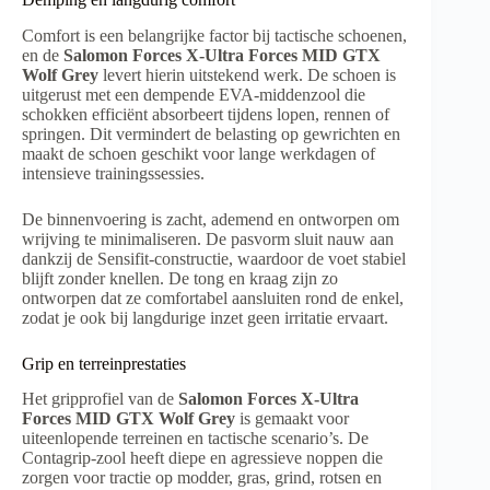
Comfort is een belangrijke factor bij tactische schoenen,
en de
Salomon Forces X-Ultra Forces MID GTX
Wolf Grey
levert hierin uitstekend werk. De schoen is
uitgerust met een dempende EVA-middenzool die
schokken efficiënt absorbeert tijdens lopen, rennen of
springen. Dit vermindert de belasting op gewrichten en
maakt de schoen geschikt voor lange werkdagen of
intensieve trainingssessies.
De binnenvoering is zacht, ademend en ontworpen om
wrijving te minimaliseren. De pasvorm sluit nauw aan
dankzij de Sensifit-constructie, waardoor de voet stabiel
blijft zonder knellen. De tong en kraag zijn zo
ontworpen dat ze comfortabel aansluiten rond de enkel,
zodat je ook bij langdurige inzet geen irritatie ervaart.
Grip en terreinprestaties
Het gripprofiel van de
Salomon Forces X-Ultra
Forces MID GTX Wolf Grey
is gemaakt voor
uiteenlopende terreinen en tactische scenario’s. De
Contagrip-zool heeft diepe en agressieve noppen die
zorgen voor tractie op modder, gras, grind, rotsen en