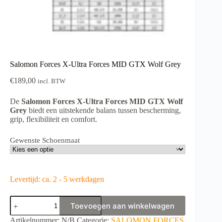
Salomon Forces X-Ultra Forces MID GTX Wolf Grey
€
189,00
incl. BTW
De
Salomon Forces X-Ultra Forces MID GTX Wolf
Grey
biedt een uitstekende balans tussen bescherming,
grip, flexibiliteit en comfort.
Gewenste Schoenmaat
Levertijd: ca. 2 - 5 werkdagen
Salomon
Toevoegen aan winkelwagen
Forces
X-
A
Artikelnummer:
N/B
Categorie:
SALOMON FORCES