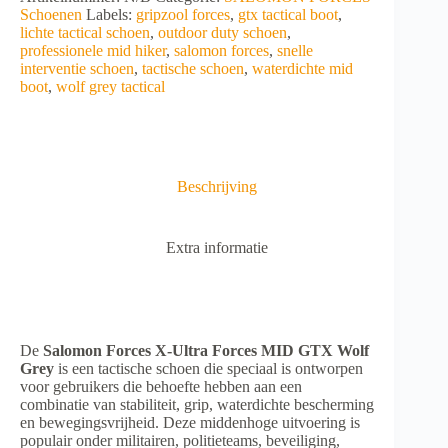
Ultra
l
Schoenen
Labels:
gripzool forces
,
gtx tactical boot
,
Forces
t
lichte tactical schoen
,
outdoor duty schoen
,
MID
e
professionele mid hiker
,
salomon forces
,
snelle
GTX
r
interventie schoen
,
tactische schoen
,
waterdichte mid
Wolf
n
boot
,
wolf grey tactical
Grey
a
aantal
t
i
v
e
Beschrijving
:
Extra informatie
De
Salomon Forces X-Ultra Forces MID GTX Wolf
Grey
is een tactische schoen die speciaal is ontworpen
voor gebruikers die behoefte hebben aan een
combinatie van stabiliteit, grip, waterdichte bescherming
en bewegingsvrijheid. Deze middenhoge uitvoering is
populair onder militairen, politieteams, beveiliging,