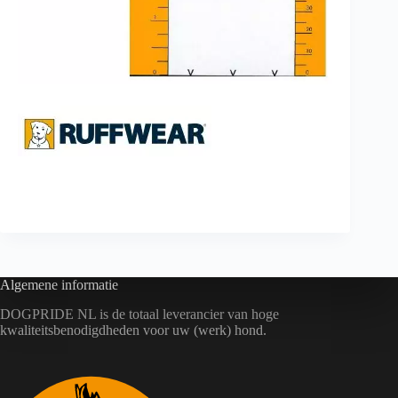
Algemene informatie
DOGPRIDE NL is de totaal leverancier van hoge
kwaliteitsbenodigdheden voor uw (werk) hond.