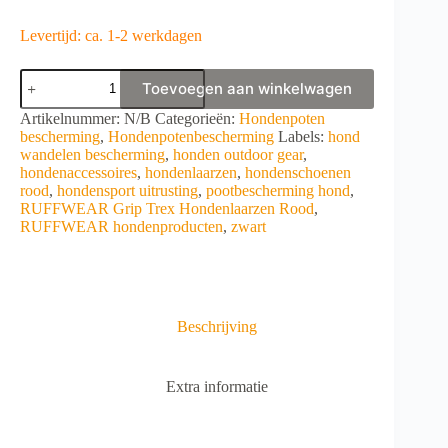
Levertijd: ca. 1-2 werkdagen
RUFFWEAR
Toevoegen aan winkelwagen
Grip
Trex
A
Artikelnummer:
N/B
Categorieën:
Hondenpoten
Hondenlaarzen
l
bescherming
,
Hondenpotenbescherming
Labels:
hond
Zwart
t
wandelen bescherming
,
honden outdoor gear
,
aantal
e
hondenaccessoires
,
hondenlaarzen
,
hondenschoenen
r
rood
,
hondensport uitrusting
,
pootbescherming hond
,
n
RUFFWEAR Grip Trex Hondenlaarzen Rood
,
a
RUFFWEAR hondenproducten
,
zwart
t
i
v
e
:
Beschrijving
Extra informatie