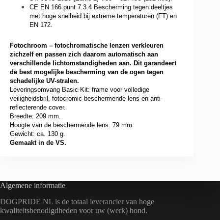
CE EN 166 punt 7.3.4 Bescherming tegen deeltjes
met hoge snelheid bij extreme temperaturen (FT) en
EN 172.
Fotochroom – fotochromatische lenzen verkleuren
zichzelf en passen zich daarom automatisch aan
verschillende lichtomstandigheden aan. Dit garandeert
de best mogelijke bescherming van de ogen tegen
schadelijke UV-stralen.
Leveringsomvang Basic Kit: frame voor volledige
veiligheidsbril, fotocromic beschermende lens en anti-
reflecterende cover.
Breedte: 209 mm.
Hoogte van de beschermende lens: 79 mm.
Gewicht: ca. 130 g.
Gemaakt in de VS.
Algemene informatie
DOGPRIDE NL is de totaal leverancier van hoge
kwaliteitsbenodigdheden voor uw (werk) hond.