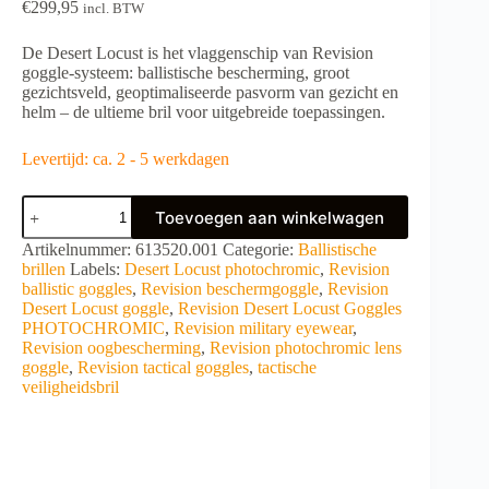
€
299,95
incl. BTW
De Desert Locust is het vlaggenschip van Revision
goggle-systeem: ballistische bescherming, groot
gezichtsveld, geoptimaliseerde pasvorm van gezicht en
helm – de ultieme bril voor uitgebreide toepassingen.
Levertijd: ca. 2 - 5 werkdagen
Revision
Toevoegen aan winkelwagen
Desert
Locust
A
Artikelnummer:
613520.001
Categorie:
Ballistische
Goggles
l
brillen
Labels:
Desert Locust photochromic
,
Revision
PHOTOCHROMIC
t
ballistic goggles
,
Revision beschermgoggle
,
Revision
aantal
e
Desert Locust goggle
,
Revision Desert Locust Goggles
r
PHOTOCHROMIC
,
Revision military eyewear
,
n
Revision oogbescherming
,
Revision photochromic lens
a
goggle
,
Revision tactical goggles
,
tactische
t
veiligheidsbril
i
v
e
: