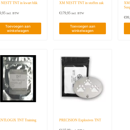
NESTT TNT in kwart blik
XM NESTT TNT in stoffen zak
XM 
Sus
9,95
€
179,95
incl. BTW
incl. BTW
€
99
Toevoegen aan
Toevoegen aan
winkelwagen
winkelwagen
NTLOGIX TNT Training
PRECISION Explosives TNT