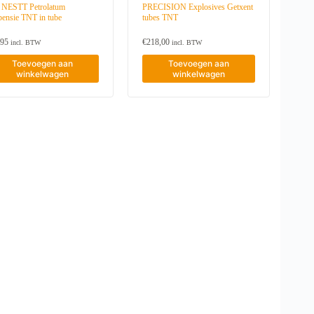
NESTT Petrolatum
PRECISION Explosives Getxent
pensie TNT in tube
tubes TNT
,95
€
218,00
incl. BTW
incl. BTW
Toevoegen aan
Toevoegen aan
winkelwagen
winkelwagen