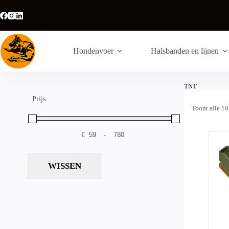
Ga
naar
de
inhoud
Hondenvoer
Halsbanden en lijnen
TNT
Prijs
Toont alle 10
€
-
Minimale prijs
Maximale prijs
WISSEN