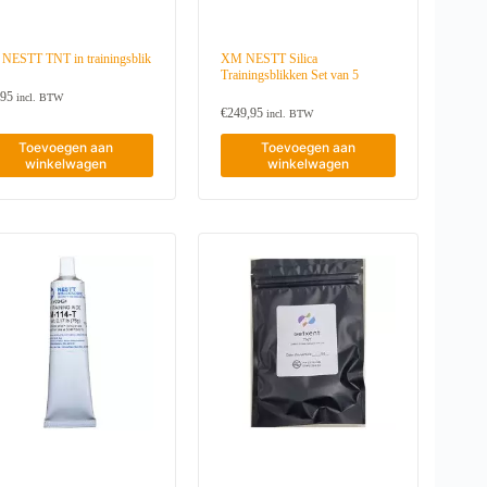
NESTT TNT in trainingsblik
XM NESTT Silica
Trainingsblikken Set van 5
,95
incl. BTW
€
249,95
incl. BTW
Toevoegen aan
Toevoegen aan
winkelwagen
winkelwagen