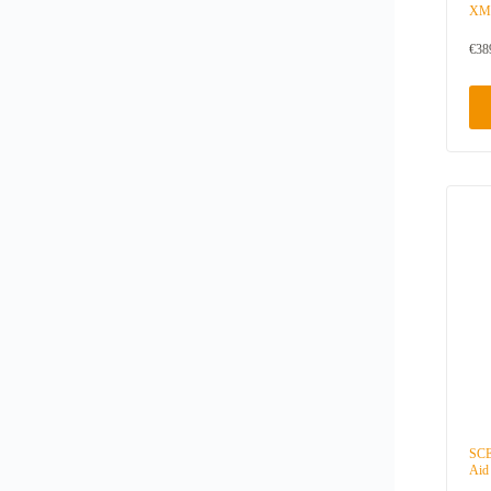
XM 
€
38
SCE
Aid