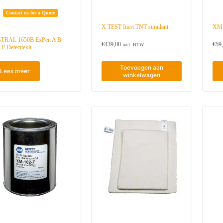
u
w
Contact us for a Quote
s
t
X TEST Inert TNT simulant
XM 
e
TRAL 1650B ExPen A B
€
439,00
€
59
incl. BTW
 P Detectiekit
Toevoegen aan
Lees meer
winkelwagen