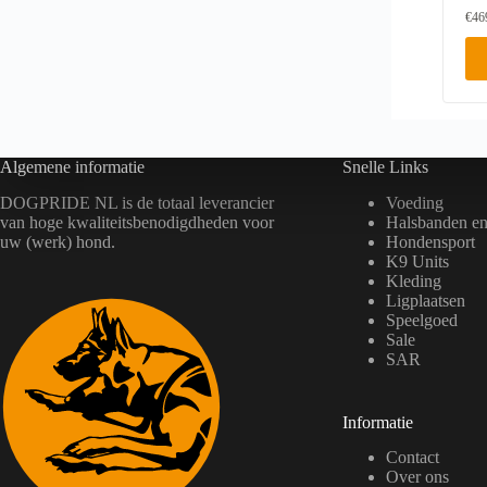
€
46
D
i
t
p
r
o
d
Algemene informatie
Snelle Links
u
c
t
DOGPRIDE NL is de totaal leverancier
Voeding
h
van hoge kwaliteitsbenodigdheden voor
Halsbanden en 
e
uw (werk) hond.
Hondensport
e
K9 Units
f
Kleding
t
Ligplaatsen
m
Speelgoed
e
Sale
e
r
SAR
d
e
r
Informatie
e
v
Contact
a
Over ons
r