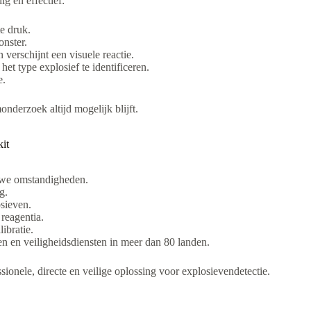
ig en effectief:
e druk.
nster.
verschijnt een visuele reactie.
et type explosief te identificeren.
e.
onderzoek altijd mogelijk blijft.
it
we omstandigheden.
g.
sieven.
reagentia.
ibratie.
ren en veiligheidsdiensten in meer dan 80 landen.
sionele, directe en veilige oplossing voor explosievendetectie.