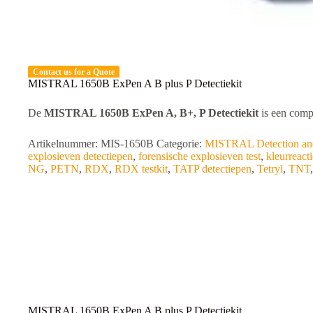
Contact us for a Quote
MISTRAL 1650B ExPen A B plus P Detectiekit
De
MISTRAL 1650B ExPen A, B+, P Detectiekit
is een comp
Artikelnummer:
MIS-1650B
Categorie:
MISTRAL Detection and 
explosieven detectiepen
,
forensische explosieven test
,
kleurreacti
NG
,
PETN
,
RDX
,
RDX testkit
,
TATP detectiepen
,
Tetryl
,
TNT
MISTRAL 1650B ExPen A B plus P Detectiekit