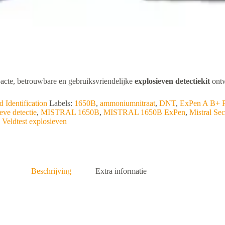
acte, betrouwbare en gebruiksvriendelijke
explosieven detectiekit
ontw
Identification
Labels:
1650B
,
ammoniumnitraat
,
DNT
,
ExPen A B+ P 
eve detectie
,
MISTRAL 1650B
,
MISTRAL 1650B ExPen
,
Mistral Se
,
Veldtest explosieven
Beschrijving
Extra informatie