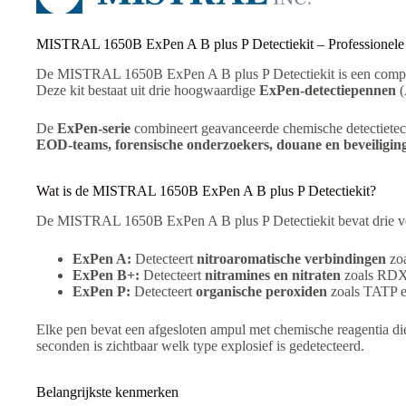
MISTRAL 1650B ExPen A B plus P Detectiekit – Professionele 
De MISTRAL 1650B ExPen A B plus P Detectiekit is een compac
Deze kit bestaat uit drie hoogwaardige
ExPen-detectiepennen
(
De
ExPen-serie
combineert geavanceerde chemische detectiete
EOD-teams, forensische onderzoekers, douane en beveiligin
Wat is de MISTRAL 1650B ExPen A B plus P Detectiekit?
De MISTRAL 1650B ExPen A B plus P Detectiekit bevat drie vers
ExPen A:
Detecteert
nitroaromatische verbindingen
zoa
ExPen B+:
Detecteert
nitramines en nitraten
zoals RDX,
ExPen P:
Detecteert
organische peroxiden
zoals TATP e
Elke pen bevat een afgesloten ampul met chemische reagentia d
seconden is zichtbaar welk type explosief is gedetecteerd.
Belangrijkste kenmerken