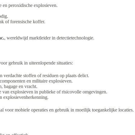
he en peroxidische explosieven.
odig.
k of forensische koffer.
nc.
, wereldwijd marktleider in detectietechnologie.
r gebruik in uiteenlopende situaties:
 verdachte stoffen of residuen op plaats delict.
componenten en militaire explosieven.
, bagage en vracht.
e van explosieven in publieke of risicovolle omgevingen.
in explosievenherkenning.
al voor mobiele operaties en gebruik in moeilijk toegankelijke locaties.