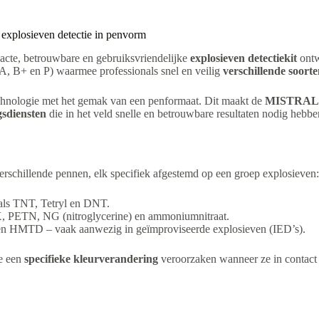
explosieven detectie in penvorm
te, betrouwbare en gebruiksvriendelijke
explosieven detectiekit
ontw
A, B+ en P) waarmee professionals snel en veilig
verschillende soort
chnologie met het gemak van een penformaat. Dit maakt de
MISTRAL 
gsdiensten
die in het veld snelle en betrouwbare resultaten nodig hebbe
chillende pennen, elk specifiek afgestemd op een groep explosieven:
ls TNT, Tetryl en DNT.
 PETN, NG (nitroglycerine) en ammoniumnitraat.
n HMTD – vaak aanwezig in geïmproviseerde explosieven (IED’s).
ie een
specifieke kleurverandering
veroorzaken wanneer ze in contact