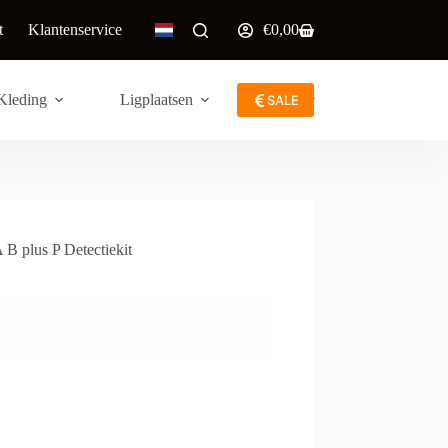
t
Klantenservice
€
0,00
Winkelwagen
Kleding
Ligplaatsen
Meer
SALE
 plus P Detectiekit