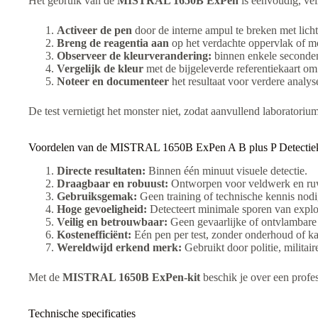
Het gebruik van de
MISTRAL 1650B ExPen
is eenvoudig, veil
Activeer de pen
door de interne ampul te breken met licht
Breng de reagentia aan
op het verdachte oppervlak of mo
Observeer de kleurverandering:
binnen enkele seconden 
Vergelijk de kleur
met de bijgeleverde referentiekaart om h
Noteer en documenteer
het resultaat voor verdere analys
De test vernietigt het monster niet, zodat aanvullend laboratorium
Voordelen van de MISTRAL 1650B ExPen A B plus P Detectiek
Directe resultaten:
Binnen één minuut visuele detectie.
Draagbaar en robuust:
Ontworpen voor veldwerk en ru
Gebruiksgemak:
Geen training of technische kennis nodi
Hoge gevoeligheid:
Detecteert minimale sporen van explo
Veilig en betrouwbaar:
Geen gevaarlijke of ontvlambare 
Kostenefficiënt:
Eén pen per test, zonder onderhoud of kal
Wereldwijd erkend merk:
Gebruikt door politie, militai
Met de
MISTRAL 1650B ExPen-kit
beschik je over een profes
Technische specificaties