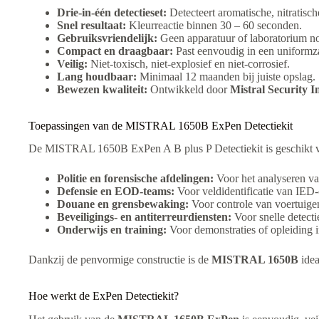
Drie-in-één detectieset:
Detecteert aromatische, nitratisc
Snel resultaat:
Kleurreactie binnen 30 – 60 seconden.
Gebruiksvriendelijk:
Geen apparatuur of laboratorium n
Compact en draagbaar:
Past eenvoudig in een uniformza
Veilig:
Niet-toxisch, niet-explosief en niet-corrosief.
Lang houdbaar:
Minimaal 12 maanden bij juiste opslag.
Bewezen kwaliteit:
Ontwikkeld door
Mistral Security I
Toepassingen van de MISTRAL 1650B ExPen Detectiekit
De MISTRAL 1650B ExPen A B plus P Detectiekit is geschikt voo
Politie en forensische afdelingen:
Voor het analyseren van
Defensie en EOD-teams:
Voor veldidentificatie van IED-
Douane en grensbewaking:
Voor controle van voertuigen
Beveiligings- en antiterreurdiensten:
Voor snelle detecti
Onderwijs en training:
Voor demonstraties of opleiding 
Dankzij de penvormige constructie is de
MISTRAL 1650B
idea
Hoe werkt de ExPen Detectiekit?