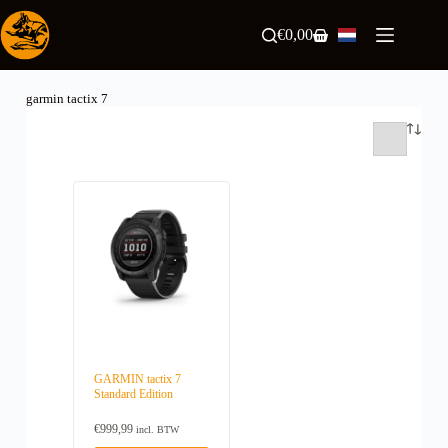
Ga
naar
€
0,00
Winkelwagen
de
inhoud
garmin tactix 7
GARMIN tactix 7
Standard Edition
€
999,99
incl. BTW