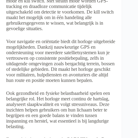
mode en kill switch. Met stealth mode worden GPS-
tracking en draadloze communicatie tijdelijk
uitgeschakeld om detectie te voorkomen. De kill switch
maakt het mogelijk om in één handeling alle
gebruikersgegevens te wissen, wat belangrijk is in
gevoelige situaties.
Voor navigatie en oriëntatie biedt dit horloge uitgebreide
mogelijkheden. Dankzij nauwkeurige GPS en
ondersteuning voor meerdere satellietsystemen kun je
vertrouwen op consistente positiebepaling, zelfs in
uitdagende omgevingen zoals bergachtig terrein, bossen
of stedelijke gebieden. Dit maakt het horloge geschikt
voor militairen, hulpdiensten en avonturiers die altijd
hun route en positie moeten kunnen bepalen.
Ook gezondheid en fysieke belastbaarheid spelen een
belangrijke rol. Het horloge meet continu de hartslag,
analyseert slaapkwaliteit en volgt stressniveaus. Deze
inzichten helpen gebruikers om hun lichaam beter te
begrijpen en een goede balans te vinden tussen
inspanning en herstel, wat essentieel is bij langdurige
belasting.