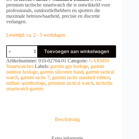
premium tactische smartwatch die is ontwikkeld voor
professionals, outdoorliefhebbers en sporters die
maximale betrouwbaarheid, precisie en discretie
verlangen.
Levertijd: ca. 2 - 5 werkdagen
GARMIN
Toevoegen aan winkelwagen
tactix
7
A
Artikelnummer:
010-02704-01
Categorie:
GARMIN
Standard
l
Smartwatches
Labels:
garmin gps horloge
,
garmin
Edition
t
outdoor horloge
,
garmin siliconen band
,
garmin tactical
aantal
e
watch
,
garmin tactix 7
,
garmin tactix standard edition
,
r
militair sporthorloge
,
premium tactical watch
,
tactische
n
smartwatch garmin
a
t
i
v
e
Beschrijving
:
Extra informatie