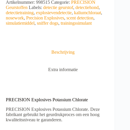
A
Artikelnummer:
998515
Categorie:
PRECISION
Chlorate
l
Geurstoffen
Labels:
detectie geurstof
,
detectiehond
,
aantal
t
detectietraining
,
explosievendetectie
,
kaliumchloraat
,
e
nosework
,
Precision Explosives
,
scent detection
,
r
simulatiemiddel
,
sniffer dogs
,
trainingssimulant
n
a
t
i
v
Beschrijving
e
:
Extra informatie
PRECISION Explosives Potassium Chlorate
PRECISION Explosives Potassium Chlorate. Deze
fabrikant gebruikt het geurdrukproces om een ​​hoog
kwaliteitsniveau te garanderen.