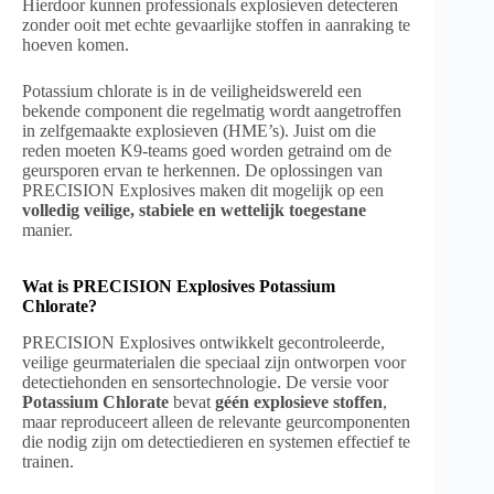
Hierdoor kunnen professionals explosieven detecteren
zonder ooit met echte gevaarlijke stoffen in aanraking te
hoeven komen.
Potassium chlorate is in de veiligheidswereld een
bekende component die regelmatig wordt aangetroffen
in zelfgemaakte explosieven (HME’s). Juist om die
reden moeten K9-teams goed worden getraind om de
geursporen ervan te herkennen. De oplossingen van
PRECISION Explosives maken dit mogelijk op een
volledig veilige, stabiele en wettelijk toegestane
manier.
Wat is PRECISION Explosives Potassium
Chlorate?
PRECISION Explosives ontwikkelt gecontroleerde,
veilige geurmaterialen die speciaal zijn ontworpen voor
detectiehonden en sensortechnologie. De versie voor
Potassium Chlorate
bevat
géén explosieve stoffen
,
maar reproduceert alleen de relevante geurcomponenten
die nodig zijn om detectiedieren en systemen effectief te
trainen.